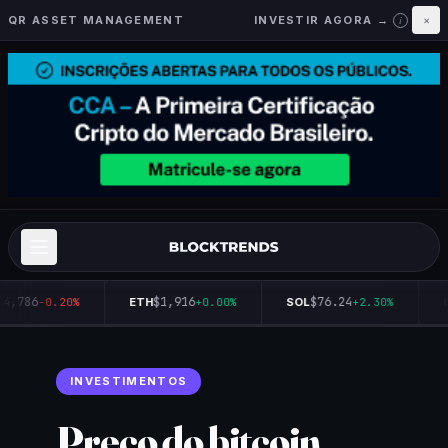
QR ASSET MANAGEMENT
INVESTIR AGORA →
×
i
64,786
$1,916
$76.24
-0.20%
ETH
+0.00%
SOL
+2.30%
Q
INVESTIMENTOS
Preço do bitcoin