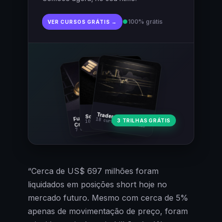
●
100% grátis
VER CURSOS GRÁTIS →
Fundamentos
Trader Cripto
Soberania Bitcoin
18 cursos · 80 aulas
3 TRILHAS GRÁTIS
10 cursos · 44 aulas
Cripto
7 cursos · 31 aulas
“Cerca de US$ 697 milhões foram
liquidados em posições short hoje no
mercado futuro. Mesmo com cerca de 5%
apenas de movimentação de preço, foram