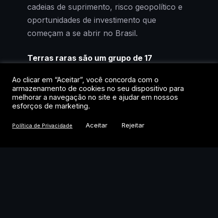
cadeias de suprimento, risco geopolítico e
oportunidades de investimento que
começam a se abrir no Brasil.
Terras raras são um grupo de 17
elementos químicos, os 15 lantanídeos
Ao clicar em “Aceitar”, você concorda com o
mais ítrio e escândio, que, apesar do
armazenamento de cookies no seu dispositivo para
nome, não são geologicamente escassos,
melhorar a navegação no site e ajudar em nossos
esforços de marketing.
mas cuja extração e refino concentrados
tornam sua cadeia de suprimento um
Aceitar
Rejeitar
Política de Privacidade
fator estratégico global para indústrias
de alta tecnologia, defesa e transição
energética.
Como funcionam as terras
raras na prática?