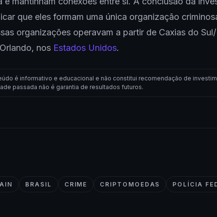
 e mantinham conexões entre si. A conclusão da inve
icar que eles formam uma única organização criminos
ssas organizações operavam a partir de Caxias do Sul
Orlando, nos
Estados Unidos
.
eúdo é informativo e educacional e não constitui recomendação de investim
dade passada não é garantia de resultados futuros.
AIN
BRASIL
CRIME
CRIPTOMOEDAS
POLÍCIA FE