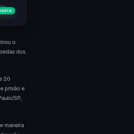
ulas
GRÁTIS
minou o
moedas dos
e 20
e prisão e
Paulo/SP,
de maneira