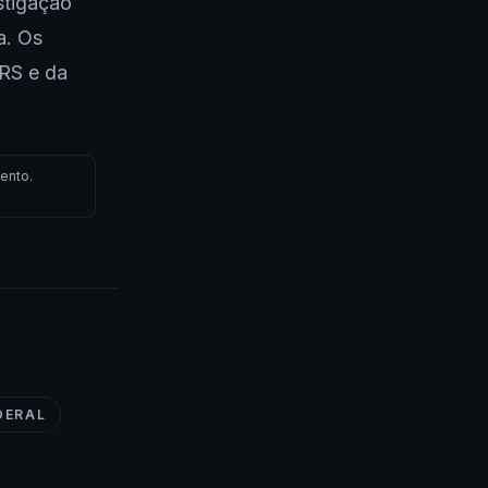
stigação
a. Os
/RS e da
ento.
DERAL