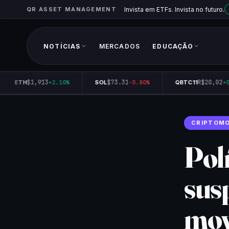
QR ASSET MANAGEMENT
Invista em ETFs. Invista no futuro.
NOTÍCIAS
MERCADOS
EDUCAÇÃO
$1,913
$73.31
R$20,02
ETH
+2.10%
SOL
-0.80%
QBTC11
+0.
CRIPTOM
Pol
susp
mov