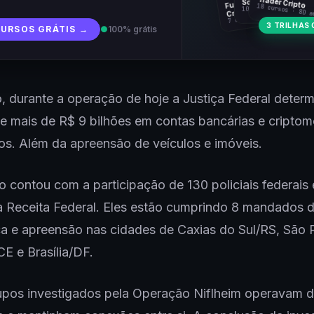
Fundamentos
Trader Cripto
Soberania Bitcoin
18 cursos · 80 a
10 cursos · 44 aulas
Cripto
7 cursos · 31 aulas
3 TRILHAS 
CURSOS GRÁTIS →
●
100% grátis
, durante a operação de hoje a Justiça Federal deter
e mais de R$ 9 bilhões em contas bancárias e cripto
os. Além da apreensão de veículos e imóveis.
 contou com a participação de 130 policiais federais 
 Receita Federal. Eles estão cumprindo 8 mandados d
a e apreensão nas cidades de Caxias do Sul/RS, São 
CE e Brasília/DF.
upos investigados pela Operação Niflheim operavam 