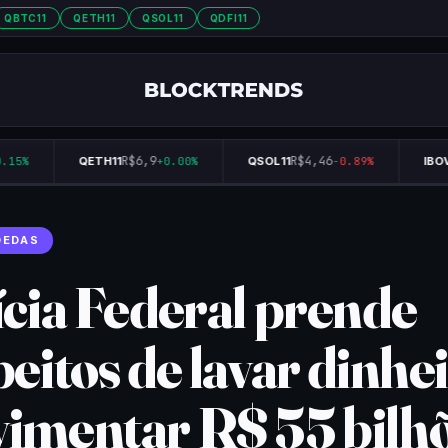
QBTC11
QETH11
QSOL11
QDFI11
R$6,9
R$4,46
15%
QETH11
+0.00%
QSOL11
-0.89%
IBOVE
OEDAS
ícia Federal prende
eitos de lavar dinhei
imentar R$ 55 bilh