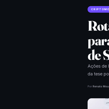
CRIPTOM
Rot
para
de 
Ações de 
da tese po
Por
Renato Mou