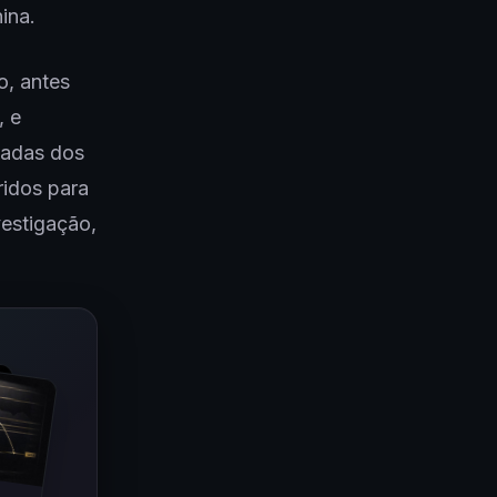
ina.
o, antes
, e
hadas dos
ridos para
vestigação,