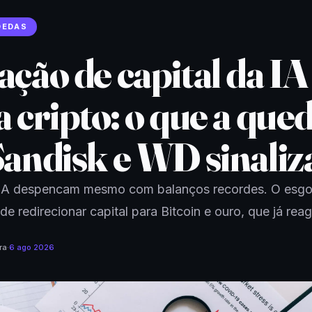
OEDAS
ação de capital da IA
 cripto: o que a que
Sandisk e WD sinaliz
IA despencam mesmo com balanços recordes. O esg
de redirecionar capital para Bitcoin e ouro, que já rea
ra
·
6 ago 2026