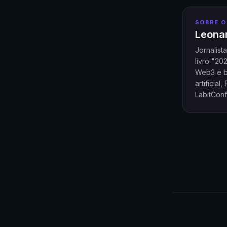
SOBRE O
Leonar
Jornalist
livro "20
Web3 e bl
artificia
LabitConf