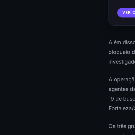
VER 
Além disso
bloqueio d
investigad
A operação
agentes da
19 de busc
Fortaleza/
Os três gr