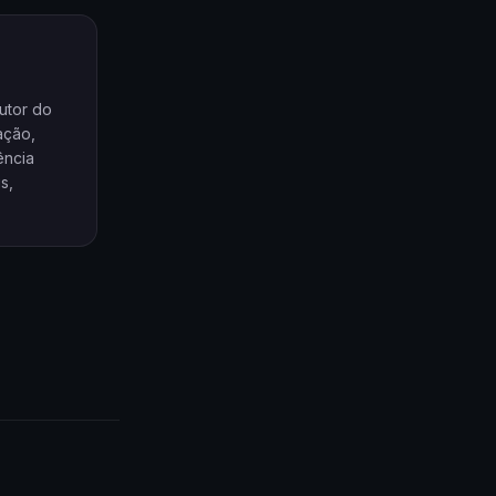
utor do
ação,
ência
s,