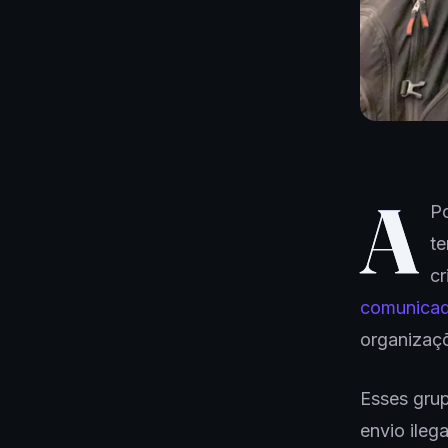
A
Po
te
cr
comunicad
organizaçõ
Esses grup
envio ilega