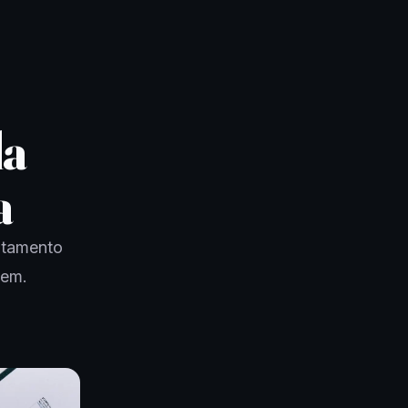
da
a
otamento
gem.