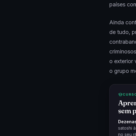
países co
Ainda conf
de tudo, p
contraban
criminosos
o exterior
o grupo m
CURS
Apren
sem p
Dezenas
satoshi 
no seu ri