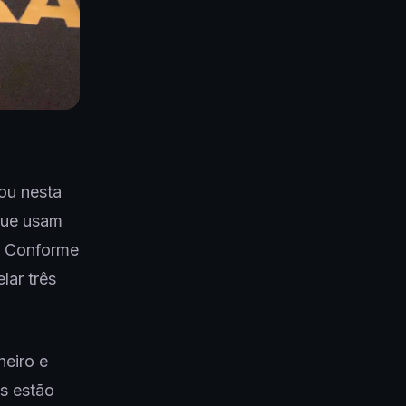
rou nesta
 que usam
o. Conforme
lar três
heiro e
os estão