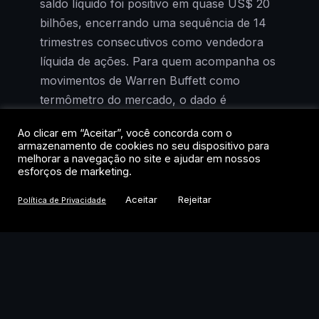
saldo líquido foi positivo em quase US$ 20
bilhões, encerrando uma sequência de 14
trimestres consecutivos como vendedora
líquida de ações. Para quem acompanha os
movimentos de Warren Buffett como
termômetro do mercado, o dado é
relevante.
Ao clicar em “Aceitar”, você concorda com o
armazenamento de cookies no seu dispositivo para
A virada não foi tímida. Além das compras
melhorar a navegação no site e ajudar em nossos
esforços de marketing.
no mercado aberto, o conglomerado
recomprou US$ 4,5 bilhões em ações
Aceitar
Rejeitar
Política de Privacidade
próprias entre abril e junho e mais de US$
3,3 bilhões em julho. As recompras haviam
sido retomadas em março, após um hiato
de quase dois anos. Somado, o montante
sinaliza uma mudança de postura
significativa por parte da gestão sediada em