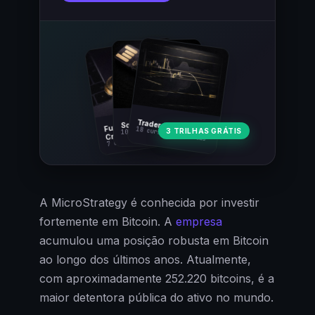
Fundamentos
Trader Cripto
Soberania Bitcoin
18 cursos · 80 aulas
3 TRILHAS GRÁTIS
10 cursos · 44 aulas
Cripto
7 cursos · 31 aulas
A MicroStrategy é conhecida por investir
fortemente em Bitcoin. A
empresa
acumulou uma posição robusta em Bitcoin
ao longo dos últimos anos. Atualmente,
com aproximadamente 252.220 bitcoins, é a
maior detentora pública do ativo no mundo.