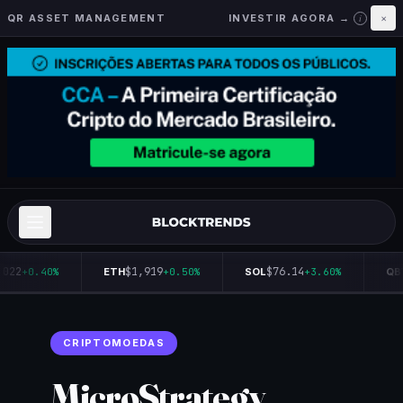
QR ASSET MANAGEMENT
INVESTIR AGORA →
×
i
022
$1,919
$76.14
+0.40%
ETH
+0.50%
SOL
+3.60%
QBT
CRIPTOMOEDAS
MicroStrategy