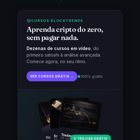
CURSOS BLOCKTRENDS
Aprenda cripto do zero,
sem pagar nada.
Dezenas de cursos em vídeo
, do
primeiro satoshi à análise avançada.
Comece agora, no seu ritmo.
●
100% grátis
VER CURSOS GRÁTIS →
Fundamentos
Trader Cripto
Soberania Bitcoin
18 cursos · 80 aulas
3 TRILHAS GRÁTIS
10 cursos · 44 aulas