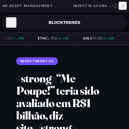
QR ASSET MANAGEMENT
INVESTIR AGORA →
×
i
64,843
$1,911
$74.01
+1.29%
ETH
+2.60%
SOL
+0.48%
INVESTIMENTOS
<strong>“Me
Poupe!” teria sido
avaliado em R$1
bilhão, diz
site</strong>