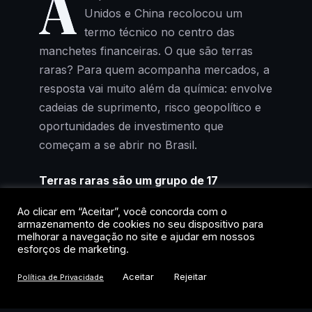
A
Unidos e China recolocou um
termo técnico no centro das
manchetes financeiras. O que são terras
raras? Para quem acompanha mercados, a
resposta vai muito além da química: envolve
cadeias de suprimento, risco geopolítico e
oportunidades de investimento que
começam a se abrir no Brasil.
Terras raras são um grupo de 17
elementos químicos, os 15 lantanídeos
Ao clicar em “Aceitar”, você concorda com o
mais ítrio e escândio, que, apesar do
armazenamento de cookies no seu dispositivo para
nome, não são geologicamente escassos,
melhorar a navegação no site e ajudar em nossos
esforços de marketing.
mas cuja extração e refino concentrados
tornam sua cadeia de suprimento um
Aceitar
Rejeitar
Política de Privacidade
fator estratégico global para indústrias