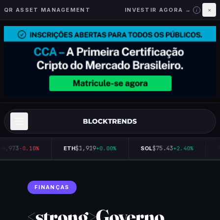
QR ASSET MANAGEMENT
INVESTIR AGORA →
×
i
64,973
$1,919
$75.43
-0.10%
ETH
+0.00%
SOL
+2.40%
Q
FINANÇAS
<strong>Governo