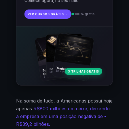
Comece agora, no seu ritmo.
●
100% grátis
VER CURSOS GRÁTIS →
Fundamentos
Trader Cripto
Soberania Bitcoin
18 cursos · 80 aulas
3 TRILHAS GRÁTIS
10 cursos · 44 aulas
Cripto
7 cursos · 31 aulas
Na soma de tudo, a Americanas possui hoje
apenas
R$800 milhões em caixa, deixando
a empresa em uma posição negativa de -
R$39,2 bilhões.