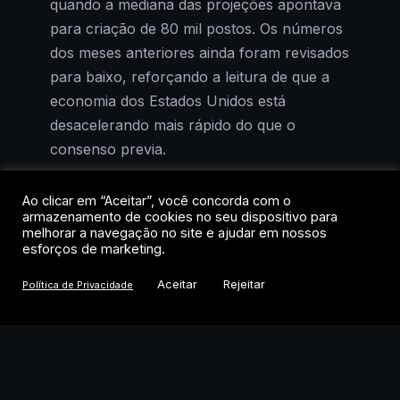
quando a mediana das projeções apontava
para criação de 80 mil postos. Os números
dos meses anteriores ainda foram revisados
para baixo, reforçando a leitura de que a
economia dos Estados Unidos está
desacelerando mais rápido do que o
consenso previa.
A reação de Wall Street foi imediata e, para
Ao clicar em “Aceitar”, você concorda com o
armazenamento de cookies no seu dispositivo para
quem acompanha a lógica dos mercados,
melhorar a navegação no site e ajudar em nossos
previsível: má notícia para a economia real
esforços de marketing.
virou boa notícia para os ativos de risco. O
Aceitar
Rejeitar
Política de Privacidade
Nasdaq saltou 5,19% na semana, o S&P
500 avançou 3,57% e o Dow Jones subiu
2,97%. Os três índices registraram o melhor
desempenho semanal desde abril.