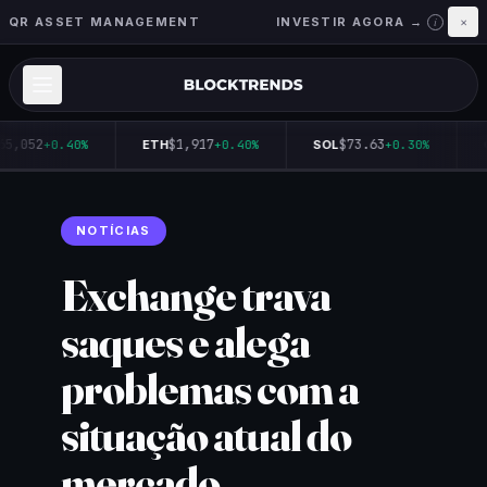
QR ASSET MANAGEMENT
INVESTIR AGORA →
×
i
65,052
$1,917
$73.63
+0.40%
ETH
+0.40%
SOL
+0.30%
NOTÍCIAS
Exchange trava
saques e alega
problemas com a
situação atual do
mercado