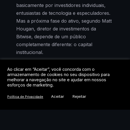
basicamente por investidores individuais,
entusiastas de tecnologia e especuladores.
Mas a próxima fase do ativo, segundo Matt
Hougan, diretor de investimentos da
Bitwise, depende de um público
completamente diferente: o capital
institucional.
Em entrevista recente, Hougan afirmou que
Ao clicar em “Aceitar”, você concorda com o
armazenamento de cookies no seu dispositivo para
trilhões de dólares devem migrar para o
melhorar a navegação no site e ajudar em nossos
Bitcoin ao longo da próxima década, à
esforços de marketing.
medida que consultores financeiros, family
Aceitar
Rejeitar
Política de Privacidade
offices, fundos de pensão, seguradoras e
até bancos centrais passem a enxergar o
ativo como parte legítima de um portfólio
diversificado.