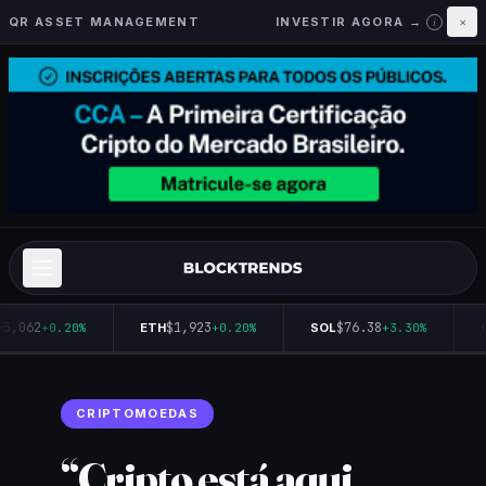
QR ASSET MANAGEMENT
INVESTIR AGORA →
×
i
65,062
$1,923
$76.38
+0.20%
ETH
+0.20%
SOL
+3.30%
Q
CRIPTOMOEDAS
“Cripto está aqui