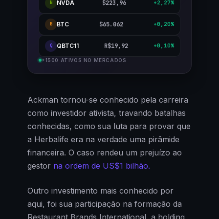
NVDA
$223,96
+2,27%
N
BTC
$65.062
+0,20%
B
QBTC11
R$19,92
+0,10%
Q
+1500 ATIVOS NO MERCADOS
Ackman tornou-se conhecido pela carreira
como investidor ativista, travando batalhas
conhecidas, como sua luta para provar que
a Herbalife era na verdade uma pirâmide
financeira. O caso rendeu um prejuízo ao
gestor
na ordem de US$1 bilhão.
Outro investimento mais conhecido por
aqui, foi sua participação na formação da
Restaurant Brands International, a holding