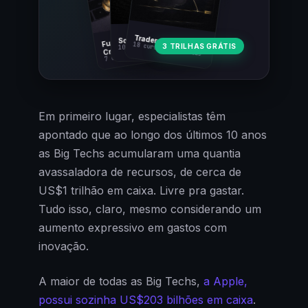
Fundamentos
Trader Cripto
Soberania Bitcoin
18 cursos · 80 aulas
3 TRILHAS GRÁTIS
10 cursos · 44 aulas
Cripto
7 cursos · 31 aulas
Em primeiro lugar, especialistas têm
apontado que ao longo dos últimos 10 anos
as Big Techs acumularam uma quantia
avassaladora de recursos, de cerca de
US$1 trilhão em caixa. Livre pra gastar.
Tudo isso, claro, mesmo considerando um
aumento expressivo em gastos com
inovação.
A maior de todas as Big Techs,
a Apple,
possui sozinha US$203 bilhões em caixa
.