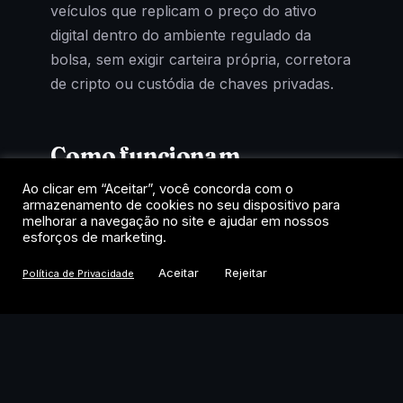
veículos que replicam o preço do ativo
digital dentro do ambiente regulado da
bolsa, sem exigir carteira própria, corretora
de cripto ou custódia de chaves privadas.
Como funcionam
Ao clicar em “Aceitar”, você concorda com o
Cada cota representa uma fração de um
armazenamento de cookies no seu dispositivo para
fundo que mantém exposição ao criptoativo
melhorar a navegação no site e ajudar em nossos
esforços de marketing.
de referência. A negociação acontece no
home broker, como uma ação, com
Aceitar
Rejeitar
Política de Privacidade
liquidação em reais e tributação de renda
variável. Para quem quer exposição a
Bitcoin, Ethereum ou Solana dentro das
regras do mercado tradicional, é o caminho
mais direto.