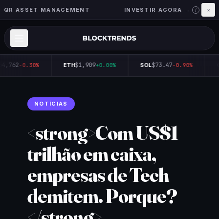
QR ASSET MANAGEMENT
INVESTIR AGORA →
×
i
64,762
$1,909
$73.47
-0.30%
ETH
+0.00%
SOL
-0.90%
Q
NOTÍCIAS
<strong>Com US$1
trilhão em caixa,
empresas de Tech
demitem. Porque?
</strong>