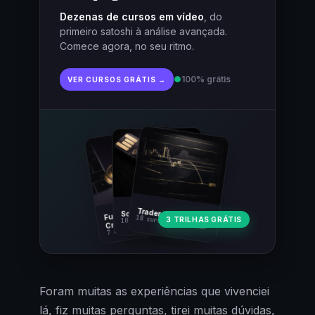
Dezenas de cursos em vídeo
, do
primeiro satoshi à análise avançada.
Comece agora, no seu ritmo.
●
100% grátis
VER CURSOS GRÁTIS →
Fundamentos
Trader Cripto
Soberania Bitcoin
18 cursos · 80 aulas
3 TRILHAS GRÁTIS
10 cursos · 44 aulas
Cripto
7 cursos · 31 aulas
Foram muitas as experiências que vivenciei
lá, fiz muitas perguntas, tirei muitas dúvidas,