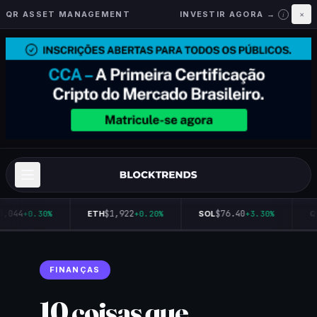
QR ASSET MANAGEMENT
INVESTIR AGORA →
×
i
5,044
$1,922
$76.40
+0.30%
ETH
+0.20%
SOL
+3.30%
Q
FINANÇAS
10 coisas que