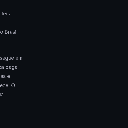
feita
o Brasil
 segue em
xa paga
as e
rece. O
da