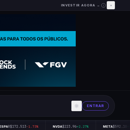
INVESTIR AGORA →
×
i
ENTRAR
R$172.513
$223.96
$592.10
SPA
-1.73%
NVDA
+2.27%
META
+0.