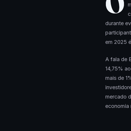
O
m
c
durante ev
participan
em 2025 é
A fala de 
14,75% ao
mais de 1%
investidor
mercado de
economia r