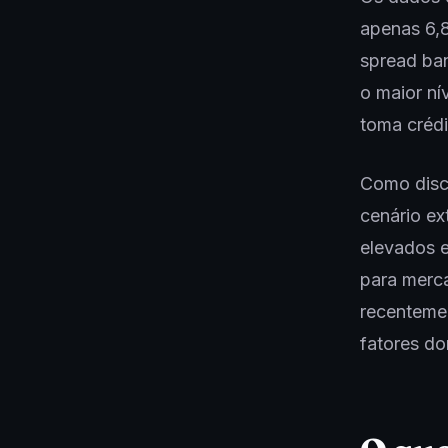
apenas 6,8
spread ban
o maior ní
toma crédi
Como disc
cenário e
elevados e
para merc
recentemen
fatores do