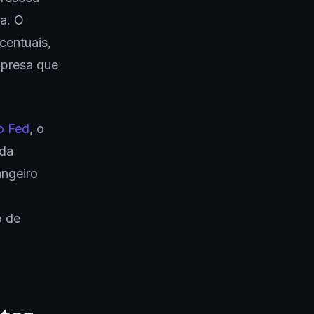
a. O
centuais,
mpresa que
o Fed
, o
nda
angeiro
o de