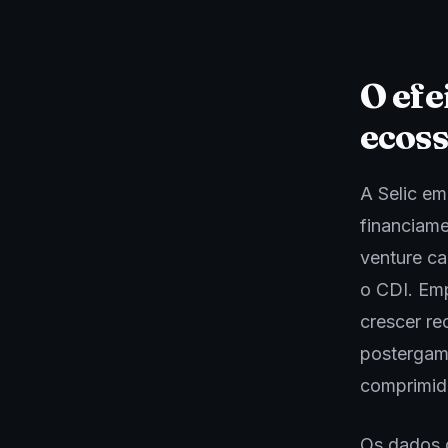
O efe
ecos
A Selic em
financiame
venture ca
o CDI. Emp
crescer re
postergam 
comprimid
Os dados 