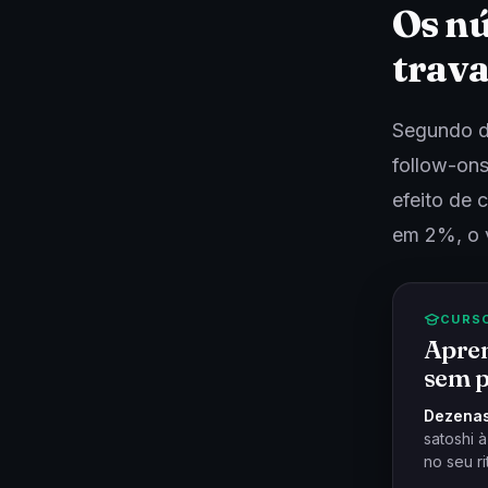
Os nú
trav
Segundo d
follow-ons
efeito de
em 2%, o 
CURS
Apren
sem p
Dezenas
satoshi 
no seu ri