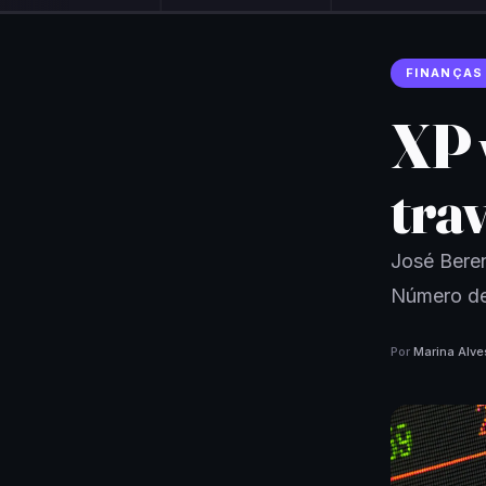
FINANÇAS
XP 
tra
José Beren
Número de
Por
Marina Alve