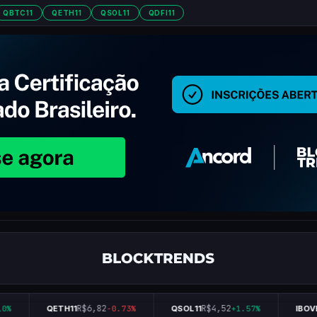
QBTC11
QETH11
QSOL11
QDFI11
R$6,82
R$4,52
%
QETH11
-0.73%
QSOL11
+1.57%
IBOVE