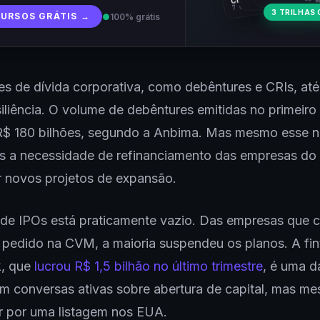
7 cursos · 31 aulas
3 TRILHAS 
CURSOS GRÁTIS →
●
100% grátis
s de dívida corporativa, como debêntures e CRIs, at
iliência. O volume de debêntures emitidas no primeiro
R$ 180 bilhões, segundo a Anbima. Mas mesmo esse 
is a necessidade de refinanciamento das empresas do
r novos projetos de expansão.
 de IPOs está praticamente vazio. Das empresas que 
 pedido na CVM, a maioria suspendeu os planos. A fi
, que
lucrou R$ 1,5 bilhão no último trimestre
, é uma 
 conversas ativas sobre abertura de capital, mas me
r por uma listagem nos EUA.