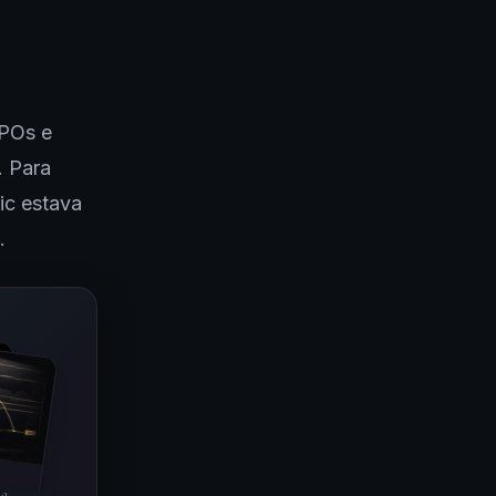
IPOs e
. Para
ic estava
.
ulas