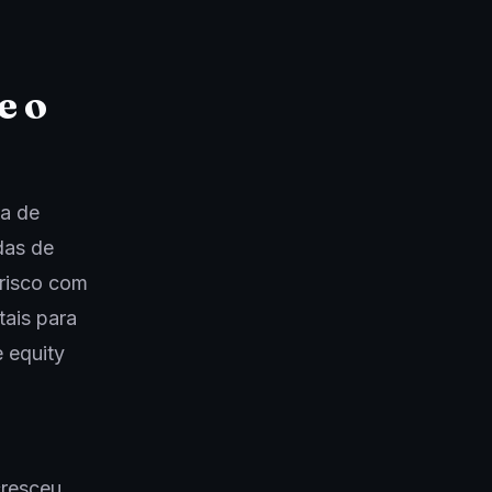
e o
ia de
das de
 risco com
ais para
e equity
cresceu