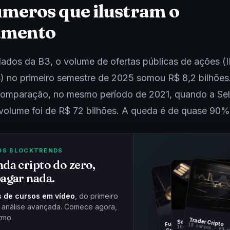
meros que ilustram o
amento
ados da B3, o volume de ofertas públicas de ações (
) no primeiro semestre de 2025 somou R$ 8,2 bilhões
 comparação, no mesmo período de 2021, quando a Sel
volume foi de R$ 72 bilhões. A queda é de quase 90%
OS BLOCKTRENDS
da cripto do zero,
agar nada.
 de cursos em vídeo
, do primeiro
à análise avançada. Comece agora,
tmo.
Fundamentos
Trader Cripto
Soberania Bitcoin
18 cursos · 80 a
10 cursos · 44 aulas
Cripto