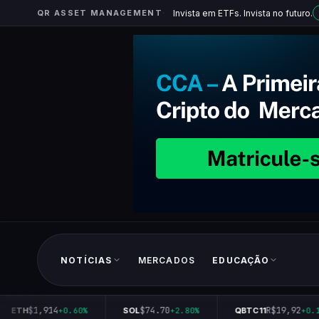
QR ASSET MANAGEMENT
Invista em ETFs. Invista no futuro.
NOTÍCIAS
MERCADOS
EDUCAÇÃO
$1,914
$74.70
R$19,92
ETH
+0.60%
SOL
+2.80%
QBTC11
+0.10