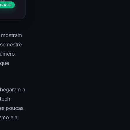
GRÁTIS
é mostram
 semestre
número
 que
chegaram a
ntech
das poucas
smo ela