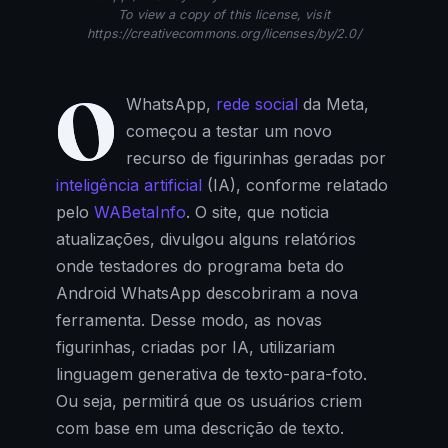
To view a copy of this license, visit
https://creativecommons.org/licenses/by/2.0/
O
WhatsApp,
rede social
da Meta,
começou a testar um novo
recurso de figurinhas geradas por
inteligência artificial
(IA), conforme relatado
pelo
WABetaInfo
. O site, que noticia
atualizações, divulgou alguns relatórios
onde testadores do programa beta do
Android WhatsApp descobriram a nova
ferramenta. Desse modo, as novas
figurinhas, criadas por IA, utilizariam
linguagem generativa de texto-para-foto.
Ou seja, permitirá que os usuários criem
com base em uma descrição de texto.