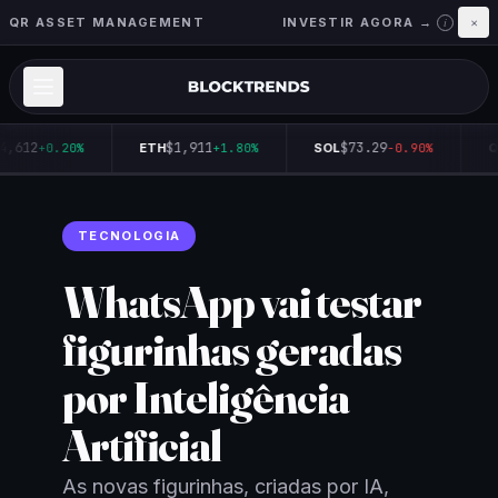
QR ASSET MANAGEMENT
INVESTIR AGORA →
×
i
4,612
$1,911
$73.29
+0.20%
ETH
+1.80%
SOL
-0.90%
Q
TECNOLOGIA
WhatsApp vai testar
figurinhas geradas
por Inteligência
Artificial
As novas figurinhas, criadas por IA,