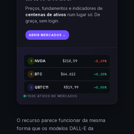
Preços, fundamentos e indicadores de
centenas de ativos
num lugar só. De
graça, sem login.
ABRIR MERCADOS →
NVDA
$218,59
-0,29%
N
BTC
$64.612
+0,20%
B
QBTC11
R$19,99
+0,00%
Q
+1500 ATIVOS NO MERCADOS
O recurso parece funcionar da mesma
forma que os modelos DALL-E da