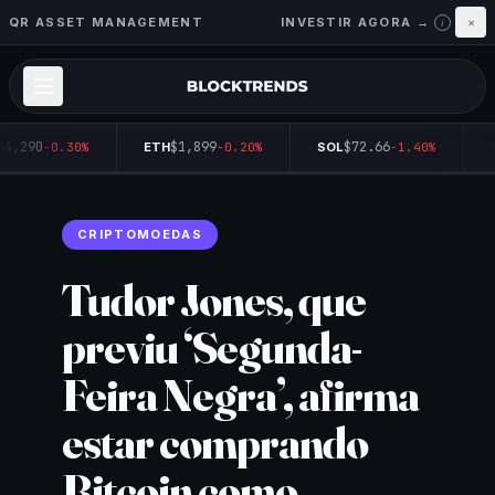
QR ASSET MANAGEMENT
INVESTIR AGORA →
×
i
64,290
$1,899
$72.66
-0.30%
ETH
-0.20%
SOL
-1.40%
Q
CRIPTOMOEDAS
Tudor Jones, que
previu ‘Segunda-
Feira Negra’, afirma
estar comprando
Bitcoin como