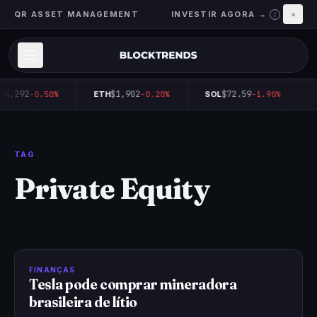
QR ASSET MANAGEMENT
INVESTIR AGORA →
×
i
64,292
$1,902
$72.59
-0.50%
ETH
-0.20%
SOL
-1.90%
TAG
Private Equity
FINANÇAS
Tesla pode comprar mineradora
brasileira de lítio