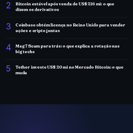
2
Bitcoin estável após venda de US$ 216 mi: o que
dizem os derivativos
3
Coinbase obtém licença no Reino Unido para vender
ações e cripto juntas
4
Mag 7 ficam para trás: o que explica a rotação nas
big techs
5
Tether investe US$ 20 mi no Mercado Bitcoin: o que
muda