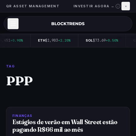
QR ASSET MANAGEMENT
INVESTIR AGORA →
×
i
4,451
$1,903
$73.69
+0.90%
ETH
+2.20%
SOL
+0.50%
Q
TAG
PPP
FINANÇAS
Estágios de verão em Wall Street estão
pagando R$66 mil ao mês