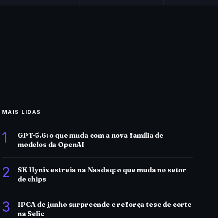
MAIS LIDAS
1
GPT-5.6: o que muda com a nova família de
modelos da OpenAI
2
SK Hynix estreia na Nasdaq: o que muda no setor
de chips
3
IPCA de junho surpreende e reforça tese de corte
na Selic