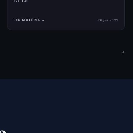
LER MATÉRIA →
26 jan 2022
→
e