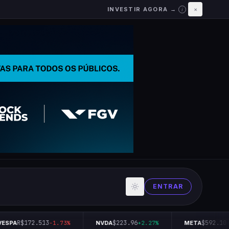
INVESTIR AGORA →
×
i
ENTRAR
R$172.513
$223.96
$592.10
ESPA
-1.73%
NVDA
+2.27%
META
+