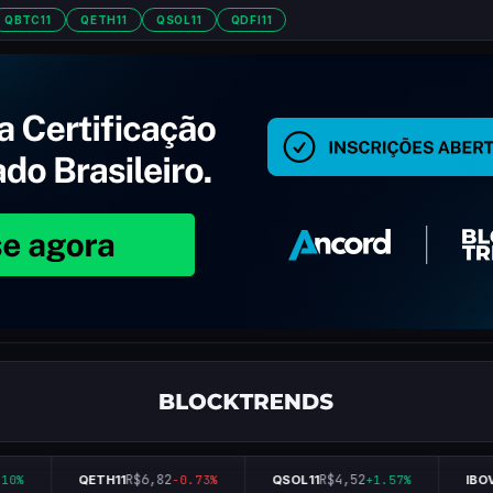
QBTC11
QETH11
QSOL11
QDFI11
R$6,82
R$4,52
10%
QETH11
-0.73%
QSOL11
+1.57%
IBOV