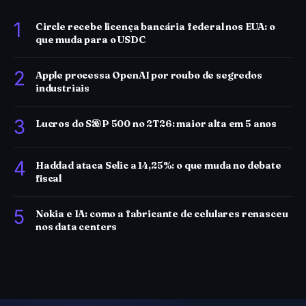
1
Circle recebe licença bancária federal nos EUA: o
que muda para o USDC
2
Apple processa OpenAI por roubo de segredos
industriais
3
Lucros do S&P 500 no 2T26: maior alta em 5 anos
4
Haddad ataca Selic a 14,25%: o que muda no debate
fiscal
5
Nokia e IA: como a fabricante de celulares renasceu
nos data centers