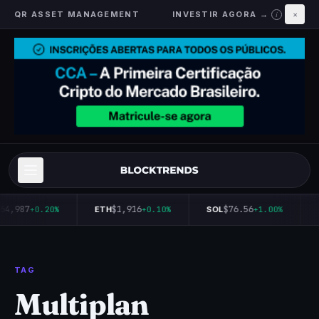
QR ASSET MANAGEMENT
INVESTIR AGORA →
×
i
64,987
$1,916
$76.56
+0.20%
ETH
+0.10%
SOL
+1.00%
TAG
Multiplan