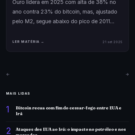
Ouro lidera em 2025 com alta de 38% no
ano contra 23% do bitcoin, mas, ajustado
pelo M2, segue abaixo do pico de 2011…
LER MATÉRIA →
21 set 2025
←
→
MAIS LIDAS
1
Bitcoin recua com fim do cessar-fogo entre EUA e
Irã
2
Ataques dos EUA ao Irã: o impacto no petróleo e nos