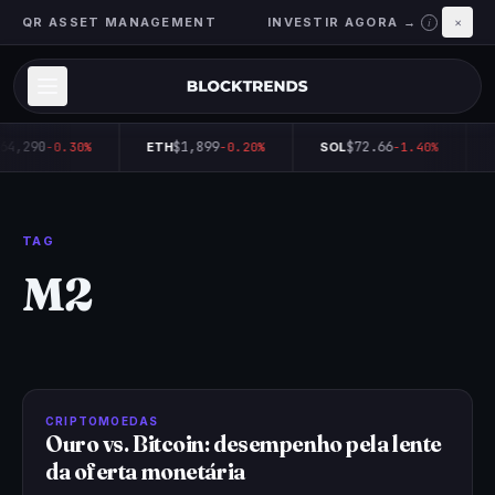
QR ASSET MANAGEMENT
INVESTIR AGORA →
×
i
64,290
$1,899
$72.66
-0.30%
ETH
-0.20%
SOL
-1.40%
TAG
M2
CRIPTOMOEDAS
Ouro vs. Bitcoin: desempenho pela lente
da oferta monetária