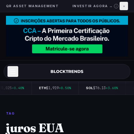
QR ASSET MANAGEMENT
INVESTIR AGORA →
×
i
65,025
$1,919
$76.13
+0.40%
ETH
+0.50%
SOL
+3.60%
TAG
juros EUA