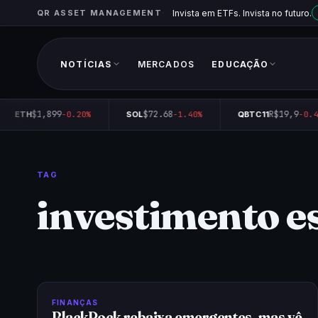
QR ASSET MANAGEMENT
Invista em ETFs. Invista no futuro.
NOTÍCIAS
MERCADOS
EDUCAÇÃO
$1,899
$72.68
R$19,9
ETH
-0.20%
SOL
-1.40%
QBTC11
-0.4
TAG
investimento e
FINANÇAS
BlackRock rebaixa emergentes, mas vê