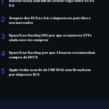
1
Bitcoin recua com fim do cessar-fogo entre EUA e
Irã
2
Ataques dos EUA ao Irã: o impacto no petróleo e
nos mercados
3
SpaceX no Nasdaq 100: por que os maiores ETFs
ainda não vão comprar
4
SpaceX na Nasdaq: por que 4 bancos recomendam
compra da SPCX
5
Apple fecha acordo de US$ 30 bi com Broadcom
por chips nos EUA