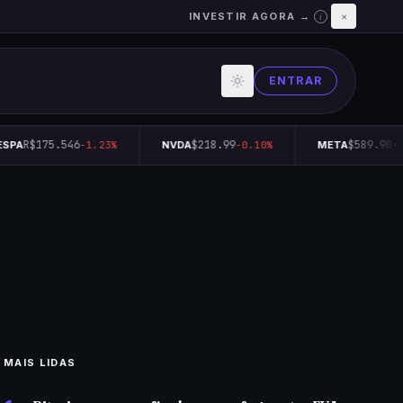
INVESTIR AGORA →
×
i
ENTRAR
R$175.546
$218.99
$589.90
SPA
-1.23%
NVDA
-0.10%
META
+0
MAIS LIDAS