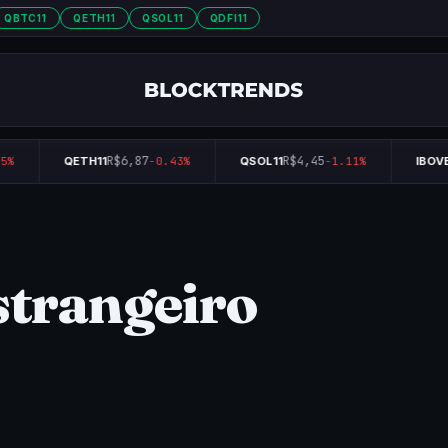
QBTC11
QETH11
QSOL11
QDFI11
R$6,87
R$4,45
5%
QETH11
-0.43%
QSOL11
-1.11%
IBOVE
strangeiro