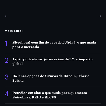
←
→
MAIS LIDAS
1
Bitcoin cai com fim do acordo EUA-Irã: o que muda
para o mercado
2
Japão pode elevar juros acima de 2%: o impacto
global
3
B3 lança opções de futuros de Bitcoin, Ether e
Solana
4
Petróleo em alta: o que muda para quem tem
Petrobras, PRIO e RECV3