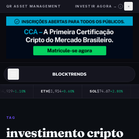
QR ASSET MANAGEMENT
INVESTIR AGORA →
×
i
64,929
$1,914
$74.67
+1.10%
ETH
+0.60%
SOL
+2.80%
TAG
investimento cripto