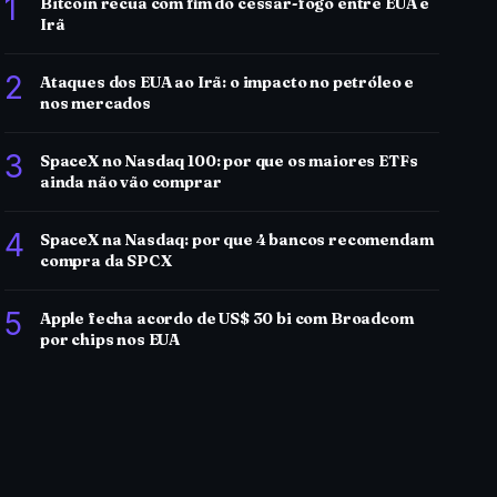
1
Bitcoin recua com fim do cessar-fogo entre EUA e
Irã
2
Ataques dos EUA ao Irã: o impacto no petróleo e
nos mercados
3
SpaceX no Nasdaq 100: por que os maiores ETFs
ainda não vão comprar
4
SpaceX na Nasdaq: por que 4 bancos recomendam
compra da SPCX
5
Apple fecha acordo de US$ 30 bi com Broadcom
por chips nos EUA