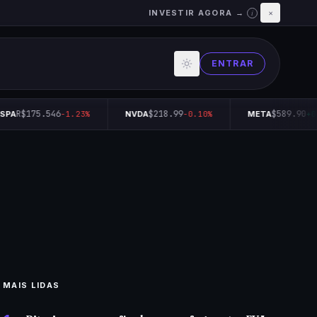
INVESTIR AGORA →
×
i
ENTRAR
R$175.546
$218.99
$589.90
SPA
-1.23%
NVDA
-0.10%
META
+0.
MAIS LIDAS