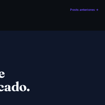
Posts anteriores →
e
cado.