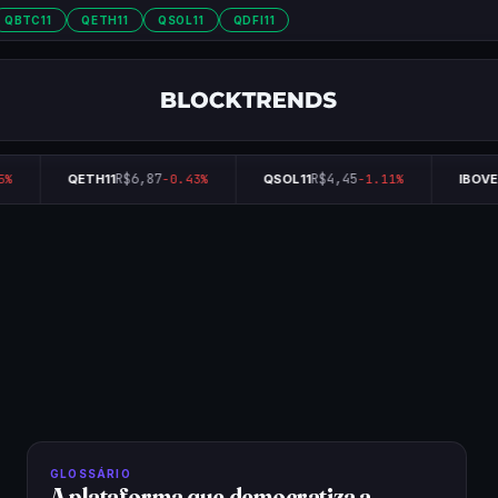
QBTC11
QETH11
QSOL11
QDFI11
R$6,87
R$4,45
%
QETH11
-0.43%
QSOL11
-1.11%
IBOVE
GLOSSÁRIO
A plataforma que democratiza a