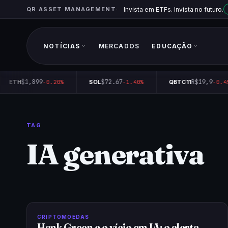
QR ASSET MANAGEMENT
Invista em ETFs. Invista no futuro.
NOTÍCIAS
MERCADOS
EDUCAÇÃO
$1,899
$72.67
R$19,9
ETH
-0.20%
SOL
-1.40%
QBTC11
-0.45
TAG
IA generativa
CRIPTOMOEDAS
Hank Green e o vício em IA: o alerta