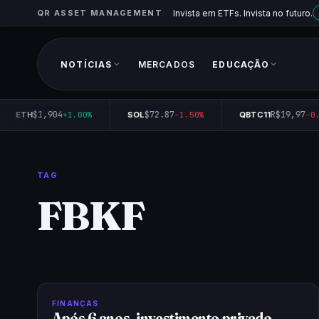
QR ASSET MANAGEMENT
Invista em ETFs. Invista no futuro.
NOTÍCIAS
MERCADOS
EDUCAÇÃO
$1,904
$72.87
R$19,97
ETH
+1.00%
SOL
-1.50%
QBTC11
-0.
TAG
FBKF
FINANÇAS
Após 6 anos, investimento privado