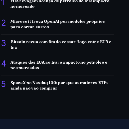
1
EUA revogam licença de petróleo do Irã: impacto
no mercado
2
Microsoft troca OpenAI por modelos próprios
para cortar custos
3
Bitcoin recua com fim do cessar-fogo entre EUA e
Irã
4
Ataques dos EUA ao Irã: o impacto no petróleo e
nos mercados
5
SpaceX no Nasdaq 100: por que os maiores ETFs
ainda não vão comprar