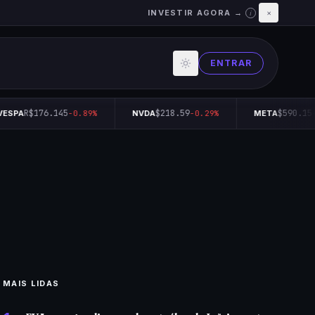
INVESTIR AGORA →
×
i
ENTRAR
R$176.145
$218.59
$590.15
VESPA
-0.89%
NVDA
-0.29%
META
+
MAIS LIDAS