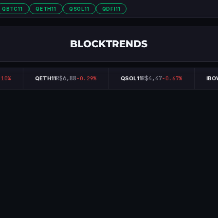
QBTC11
QETH11
QSOL11
QDFI11
R$6,88
R$4,47
10%
QETH11
-0.29%
QSOL11
-0.67%
IBO