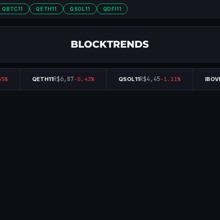
QBTC11
QETH11
QSOL11
QDFI11
R$6,87
R$4,45
5%
QETH11
-0.43%
QSOL11
-1.11%
IBOV