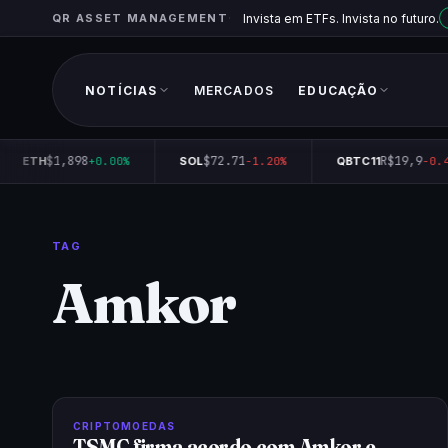
QR ASSET MANAGEMENT
Invista em ETFs. Invista no futuro.
NOTÍCIAS
MERCADOS
EDUCAÇÃO
$1,898
$72.71
R$19,9
ETH
+0.00%
SOL
-1.20%
QBTC11
-0.4
TAG
Amkor
CRIPTOMOEDAS
TSMC firma acordo com Amkor e