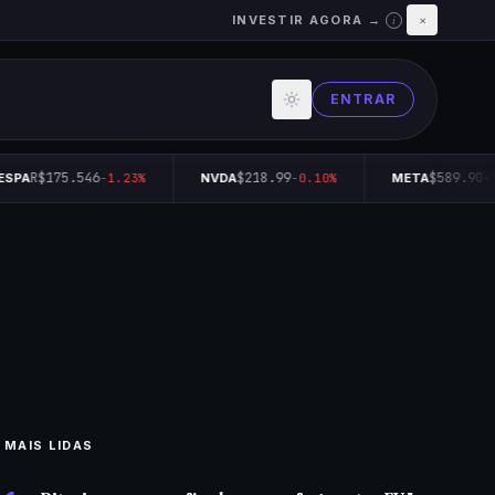
INVESTIR AGORA →
×
i
ENTRAR
R$175.546
$218.99
$589.90
ESPA
-1.23%
NVDA
-0.10%
META
+0
MAIS LIDAS