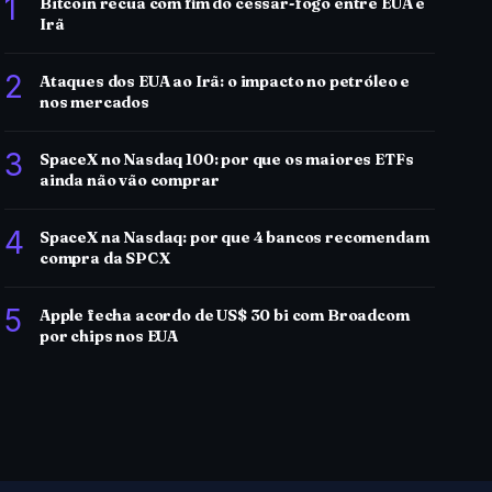
1
Bitcoin recua com fim do cessar-fogo entre EUA e
Irã
2
Ataques dos EUA ao Irã: o impacto no petróleo e
nos mercados
3
SpaceX no Nasdaq 100: por que os maiores ETFs
ainda não vão comprar
4
SpaceX na Nasdaq: por que 4 bancos recomendam
compra da SPCX
5
Apple fecha acordo de US$ 30 bi com Broadcom
por chips nos EUA