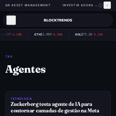
QR ASSET MANAGEMENT
INVESTIR AGORA →
×
i
64,727
$1,909
$73.28
-0.10%
ETH
-0.30%
SOL
-0.20%
TAG
Agentes
TECNOLOGIA
Zuckerberg testa agente de IA para
contornar camadas de gestão na Meta