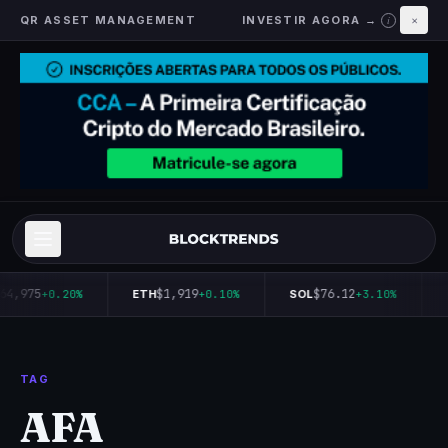
QR ASSET MANAGEMENT
INVESTIR AGORA →
×
i
64,975
$1,919
$76.12
+0.20%
ETH
+0.10%
SOL
+3.10%
TAG
AFA