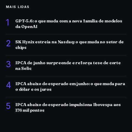
MAIS LIDAS
1
GPT-5.6: o que muda com a nova família de modelos
da OpenAI
2
SK Hynix estreia na Nasdaq: o que muda no setor de
chips
3
IPCA de junho surpreende e reforça tese de corte
na Selic
4
IPCA abaixo do esperado em junho: o que muda para
o dólar e os juros
5
IPCA abaixo do esperado impulsiona Ibovespa aos
176 mil pontos