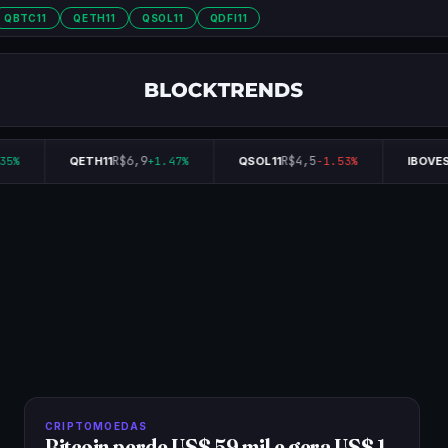
QBTC11
QETH11
QSOL11
QDFI11
R$6,9
R$4,5
35%
QETH11
+1.47%
QSOL11
-1.53%
IBOVES
CRIPTOMOEDAS
Bitcoin perde US$ 59 mil e gera US$ 1