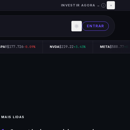
INVESTIR AGORA →
×
i
ENTRAR
R$177.726
$219.22
$588.77
PA
-0.09%
NVDA
+3.43%
META
+0.
MAIS LIDAS