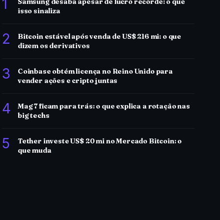
1
Samsung desaba apesar de lucro recorde: o que
isso sinaliza
2
Bitcoin estável após venda de US$ 216 mi: o que
dizem os derivativos
3
Coinbase obtém licença no Reino Unido para
vender ações e cripto juntas
4
Mag 7 ficam para trás: o que explica a rotação nas
big techs
5
Tether investe US$ 20 mi no Mercado Bitcoin: o
que muda