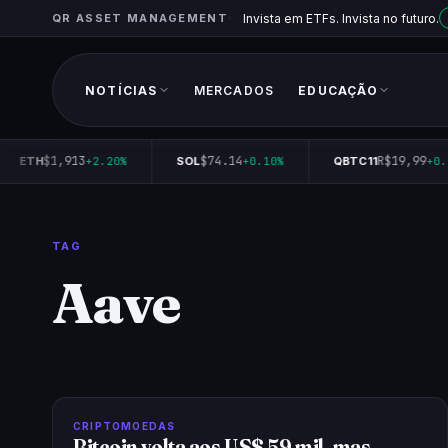
QR ASSET MANAGEMENT
Invista em ETFs. Invista no futuro.
NOTÍCIAS
MERCADOS
EDUCAÇÃO
$1,913
$74.14
R$19,99
ETH
+2.20%
SOL
+0.10%
QBTC11
+0.
TAG
Aave
CRIPTOMOEDAS
Bitcoin volta aos US$ 59 mil, mas