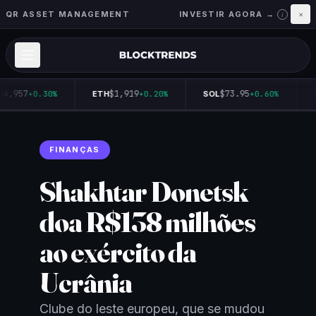
QR ASSET MANAGEMENT
INVESTIR AGORA →
×
i
64,957
$1,919
$73.95
+0.30%
ETH
+0.20%
SOL
+0.60%
FINANÇAS
Shakhtar Donetsk
doa R$138 milhões
ao exército da
Ucrânia
Clube do leste europeu, que se mudou