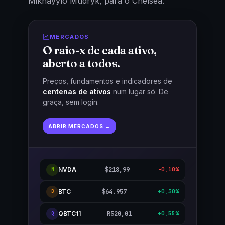
Mikhayylo Mudryk, para o Chelsea.
MERCADOS
O raio-x de cada ativo,
aberto a todos.
Preços, fundamentos e indicadores de
centenas de ativos
num lugar só. De
graça, sem login.
ABRIR MERCADOS →
NVDA
$218,99
-0,10%
N
BTC
$64.957
+0,30%
B
QBTC11
R$20,01
+0,55%
Q