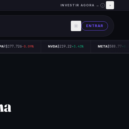
INVESTIR AGORA →
×
i
ENTRAR
R$177.726
$219.22
$588.77
A
-0.09%
NVDA
+3.43%
META
+0.14
na