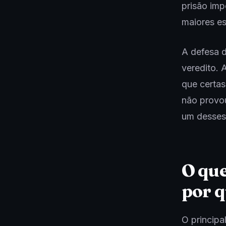
prisão im
maiores es
A defesa d
veredito. 
que certas
não provou
um desses
O que
por q
O principa