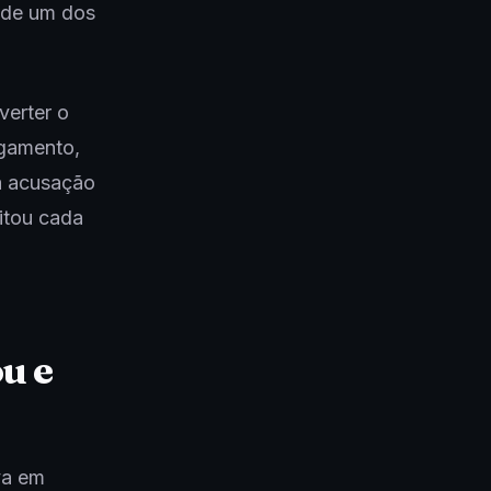
 de um dos
verter o
lgamento,
 a acusação
itou cada
u e
va em