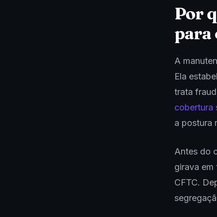
Por q
para 
A manuten
Ela estabe
trata frau
cobertura 
a postura 
Antes do 
girava em 
CFTC. Dep
segregação