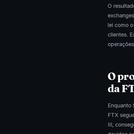
O resultad
exchanges
lei como o
clientes. 
operações
O pro
da F
Enquanto S
FTX segue
III, conse