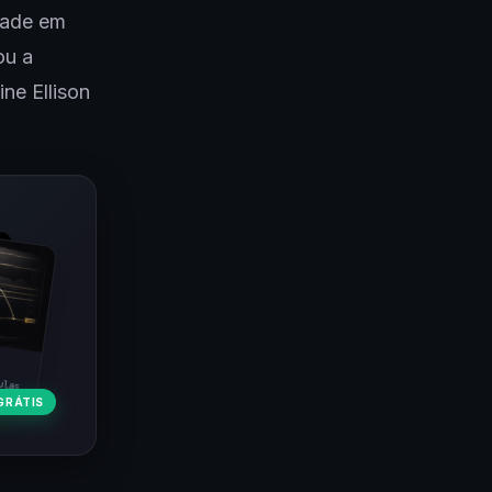
dade em
ou a
ne Ellison
ulas
GRÁTIS