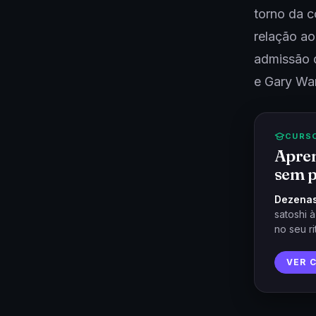
torno da c
relação ao
admissão 
e Gary Wa
CURS
Apren
sem p
Dezenas
satoshi 
no seu ri
VER 