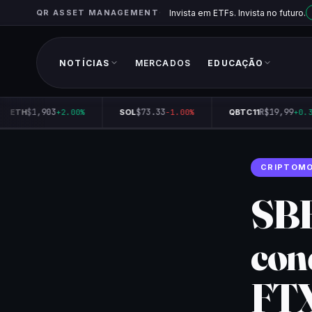
QR ASSET MANAGEMENT
Invista em ETFs. Invista no futuro.
NOTÍCIAS
MERCADOS
EDUCAÇÃO
$1,903
$73.33
R$19,99
ETH
+2.00%
SOL
-1.00%
QBTC11
+0.35
CRIPTOM
SBF
con
FTX