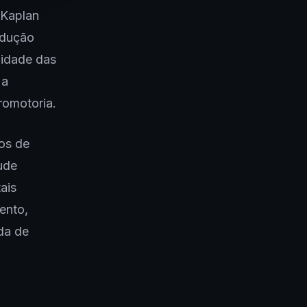
 Kaplan
ndução
lidade das
 a
romotoria.
os de
ude
ais
ento,
da de