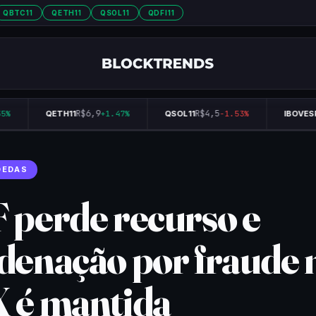
QBTC11
QETH11
QSOL11
QDFI11
R$6,9
R$4,5
%
QETH11
+1.47%
QSOL11
-1.53%
IBOVESP
OEDAS
 perde recurso e
denação por fraude 
 é mantida