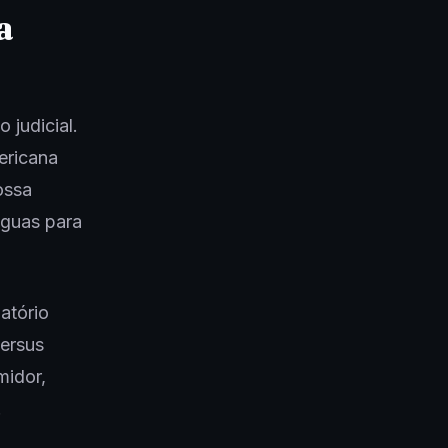
a
judicial.
ericana
ossa
águas para
atório
versus
midor,
.