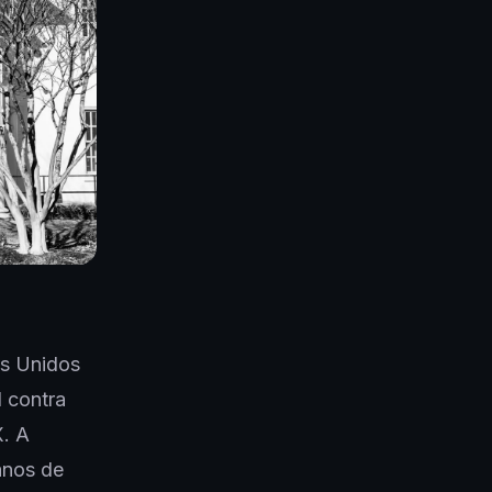
os Unidos
 contra
. A
anos de