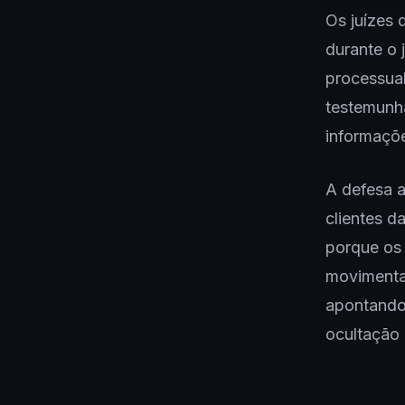
Os juízes 
durante o 
processual
testemunha
informaçõ
A defesa a
clientes 
porque os
movimenta
apontando
ocultação 