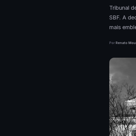
Tribunal d
SBF. A dec
mais embl
Por
Renato Mou