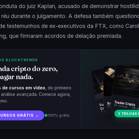
onduta do juiz Kaplan, acusado de demonstrar hostili
 réu durante o julgamento. A defesa também question
de testemunhos de ex-executivos da FTX, como Caroli
ng, que firmaram acordos de delação premiada.
OS BLOCKTRENDS
da cripto do zero,
agar nada.
 de cursos em vídeo
, do primeiro
à análise avançada. Comece agora,
tmo.
Fundamentos
Trader Cripto
Soberania Bitcoin
18 cursos · 80 a
10 cursos · 44 aulas
Cripto
7 cursos · 31 aulas
3 TRILHAS 
CURSOS GRÁTIS →
●
100% grátis