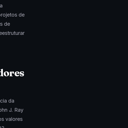
ra
rojetos de
os de
estruturar
edores
cia da
ohn J. Ray
os valores