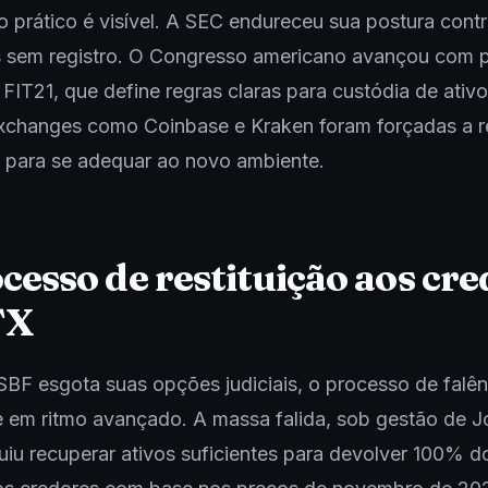
o prático é visível. A SEC endureceu sua postura cont
 sem registro. O Congresso americano avançou com p
 FIT21, que define regras claras para custódia de ativ
Exchanges como Coinbase e Kraken foram forçadas a re
 para se adequar ao novo ambiente.
cesso de restituição aos cr
TX
BF esgota suas opções judiciais, o processo de falên
 em ritmo avançado. A massa falida, sob gestão de J
guiu recuperar ativos suficientes para devolver 100% d