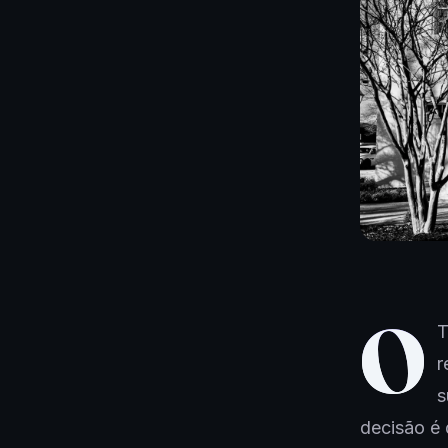
O
T
r
s
decisão é 