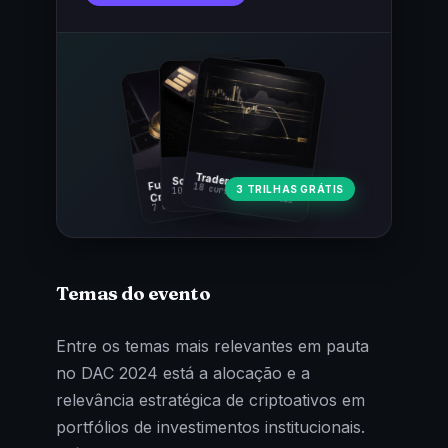
Fundamentos
Trader Cripto
Soberania Bitcoin
18 cursos · 80 aulas
3 TRILHAS GRÁTIS
10 cursos · 44 aulas
Cripto
7 cursos · 31 aulas
Temas do evento
Entre os temas mais relevantes em pauta
no DAC 2024 está a alocação e a
relevância estratégica de criptoativos em
portfólios de investimentos institucionais.