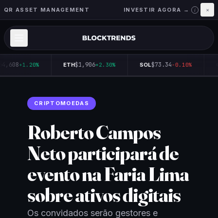
QR ASSET MANAGEMENT
INVESTIR AGORA →
×
i
4,608
$1,906
$73.34
+1.20%
ETH
+2.30%
SOL
-0.10%
Q
CRIPTOMOEDAS
Roberto Campos
Neto participará de
evento na Faria Lima
sobre ativos digitais
Os convidados serão gestores e