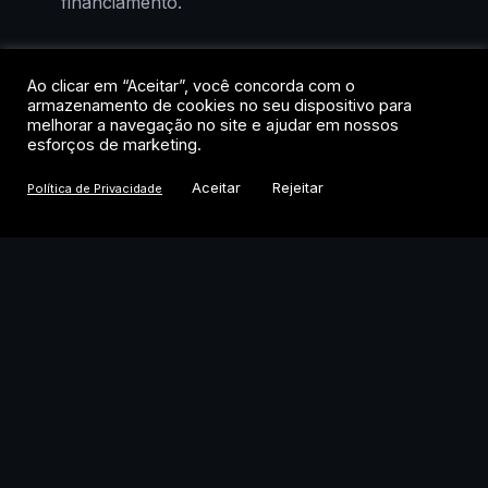
financiamento.
O detalhe que interessa ao mercado cripto:
a SpaceX detém 18.712 BTC em seu
Ao clicar em “Aceitar”, você concorda com o
armazenamento de cookies no seu dispositivo para
balanço. Ao final de junho, essa posição
melhorar a navegação no site e ajudar em nossos
valia aproximadamente US$ 1,1 bilhão.
esforços de marketing.
Qualquer movimentação estratégica da
Aceitar
Rejeitar
Política de Privacidade
empresa sobre esses ativos ganha peso
num momento em que o Bitcoin se
estabiliza acima dos US$ 64 mil.
Eventos de desbloqueio de ações em
empresas privadas de grande porte
costumam criar pressão vendedora no
curto prazo. Acionistas que esperaram
meses ou anos por liquidez tendem a
realizar parte dos ganhos. A questão é se