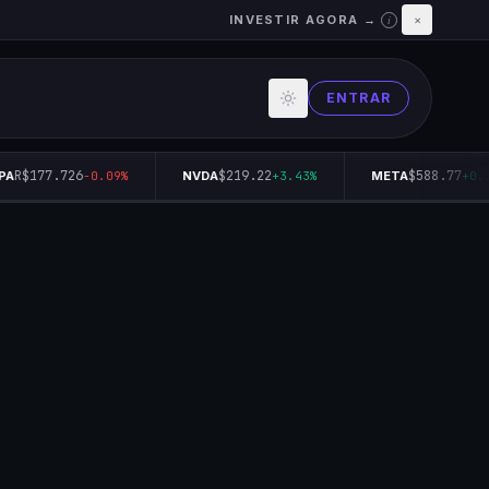
INVESTIR AGORA →
×
i
ENTRAR
R$177.726
$219.22
$588.77
A
-0.09%
NVDA
+3.43%
META
+0.14