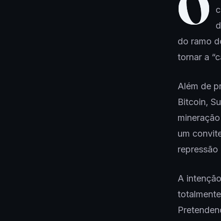
O
c
d
do ramo do
tornar a “
Além de p
Bitcoin, S
mineração
um convite
repressão
A intenção
totalmente
Pretenden