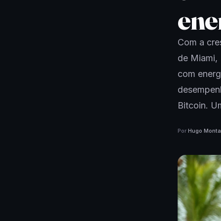
ene
Com a cres
de Miami, 
com energi
desempenh
Bitcoin. U
Por
Hugo Mont