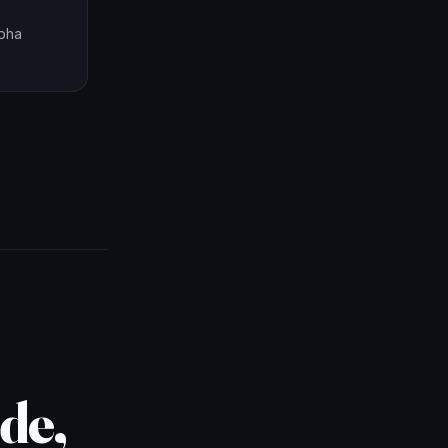
lpha
de,