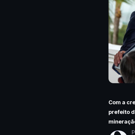
Com a cre
prefeito d
mineração
p