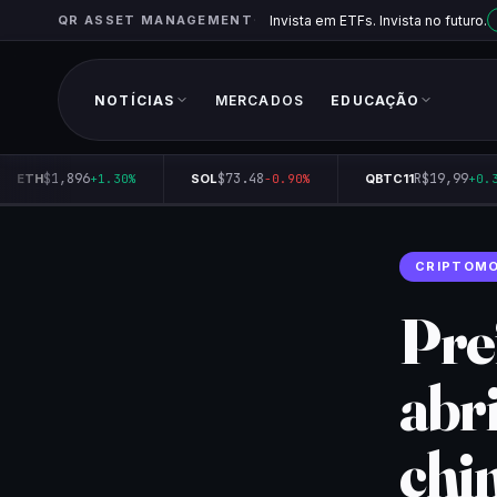
QR ASSET MANAGEMENT
Invista em ETFs. Invista no futuro.
NOTÍCIAS
MERCADOS
EDUCAÇÃO
$1,896
$73.48
R$19,99
ETH
+1.30%
SOL
-0.90%
QBTC11
+0.35
CRIPTOM
Pre
abr
chi