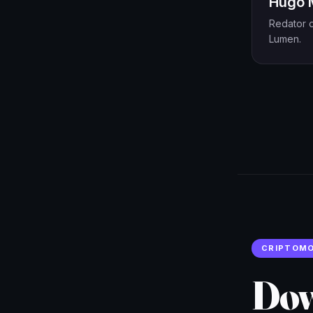
Hugo 
Redator d
Lumen.
CRIPTOM
Dow