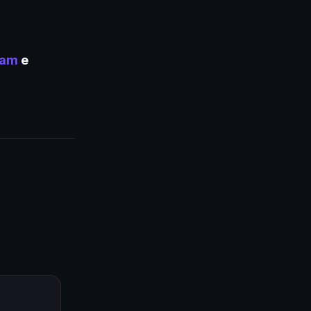
ram
e