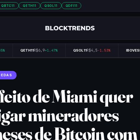
QBTC11
QETH11
QSOL11
QDFI11
R$6,9
R$4,5
%
QETH11
+1.47%
QSOL11
-1.53%
IBOVESP
OEDAS
feito de Miami quer
igar mineradores
neses de Bitcoin com