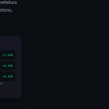
refeitura
itório,
+3,43%
+0,30%
+0,35%
OS