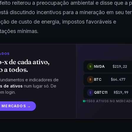
efeito reiterou a preocupação ambiental e disse que a p
stá discutindo incentivos para a mineração em seu terr
ão de custo de energia, impostos favoráveis e
tações mínimas.
ADOS
o-x de cada ativo,
NVDA
$219,22
N
o a todos.
BTC
$64.477
fundamentos e indicadores de
B
s de ativos
num lugar só. De
em login.
QBTC11
R$19,99
Q
+1500 ATIVOS NO MERCAD
R MERCADOS →