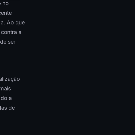
o no
cente
na. Ao que
 contra a
ode ser
alização
 mais
ndo a
das de