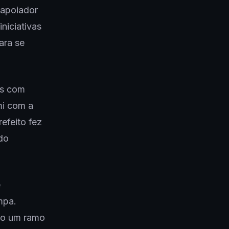
 apoiador
niciativas
ara se
os com
mi com a
refeito fez
do
e
mpa.
mo um ramo