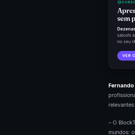
CURS
Apren
sem p
Dezenas
satoshi 
no seu ri
VER 
Fernando 
profission
relevante
– O BlockT
mundos: o 