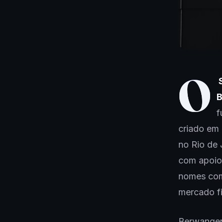
O
S
B
f
criado em
no Rio de 
com apoi
nomes com
mercado fi
Berwanger 