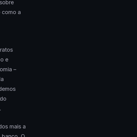
 sobre
e como a
ratos
ão e
nomia –
da
odemos
 do
u.
dos mais a
 banco. O