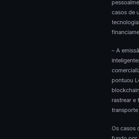
pessoalme
casos de 
tecnologia 
financiam
– A emissã
inteligent
comerciali
pontuou L
blockchai
rastrear e
transporte
Os casos 
fundo por