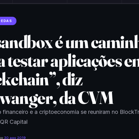
OEDAS
sandbox é um camin
a testar aplicações 
ckchain”, diz
wanger, da CVM
financeiro e a criptoeconomia se reuniram no BlockT
 QR Capital
xo
·
30 ago 2019