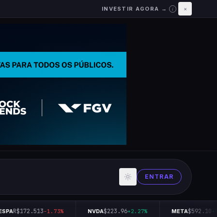
INVESTIR AGORA →
×
i
ENTRAR
R$172.513
$223.96
$592.10
SPA
-1.73%
NVDA
+2.27%
META
+0.