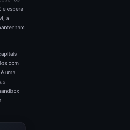
Ele espera
M, a
 mantenham
apitais
cios com
n é uma
sas
 sandbox
m