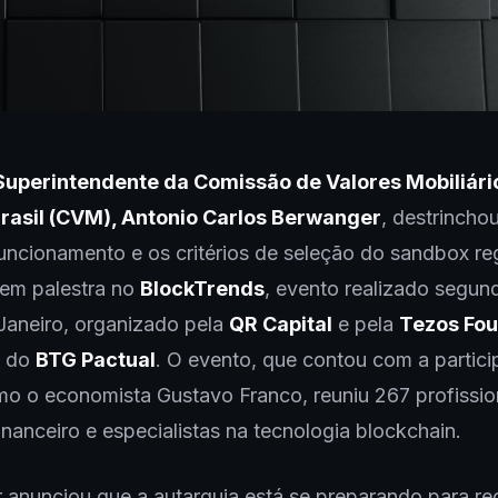
uperintendente da Comissão de Valores Mobiliári
rasil (CVM), Antonio Carlos Berwanger
, destrincho
uncionamento e os critérios de seleção do sandbox reg
 em palestra no
BlockTrends
, evento realizado segund
Janeiro, organizado pela
QR Capital
e pela
Tezos Fou
o do
BTG Pactual
. O evento, que contou com a partic
o o economista Gustavo Franco, reuniu 267 profissio
nanceiro e especialistas na tecnologia blockchain.
anunciou que a autarquia está se preparando para re