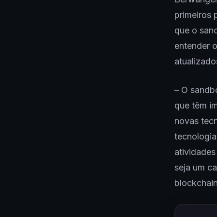
primeiros 
que o san
entender o
atualizad
– O sandb
que têm i
novas tecn
tecnologia
atividades
seja um ca
blockchai