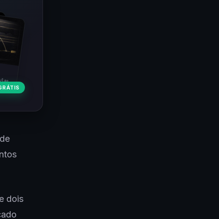
ulas
GRÁTIS
 de
ntos
e dois
cado