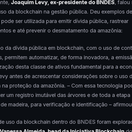
nte,
Joaquim Levy, ex-presidente do BNDES
, falou
uso da blockchain na gestão pública. Deu exemplos d
pode ser utilizada para emitir dívida pública, rastrear
entos e até prevenir o desmatamento da amazônia:
o da dívida pública em blockchain, com o uso de cont
es, permitem automatizar, de forma inovadora, a emiss
zação desta classe de ativos fundamental para a eco
evy antes de acrescentar considerações sobre o uso 
n na proteção da amazônia. – Com essa tecnologia p
 ter um registro imutável das árvores e de toda a etapa
 de madeira, para verificação e identificação – afirmo
de uso da blockchain dentro do BNDES foram explora
Vanessa Almeida, head da Iniciativa Blockchain
do