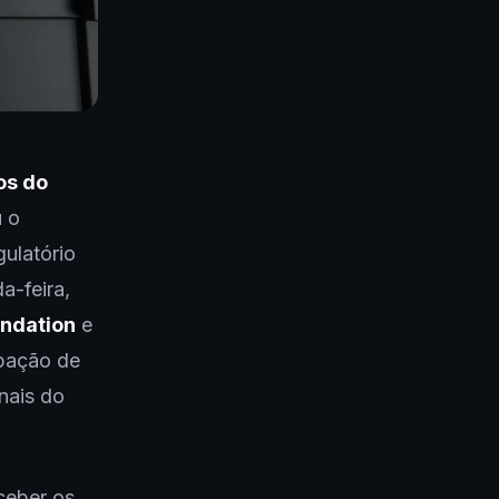
os do
u o
ulatório
a-feira,
ndation
e
ipação de
nais do
ceber os