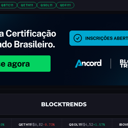
QBTC11
QETH11
QSOL11
QDFI11
R$6,82
R$4,52
%
QETH11
-0.73%
QSOL11
+1.57%
IBOVE