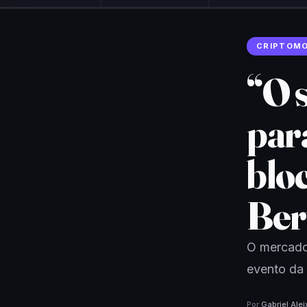
CRIPTOM
“O 
par
blo
Ber
O mercado 
evento da
Por
Gabriel Alei