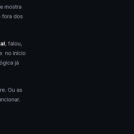
ue mostra
 fora dos
al
, falou,
 no início
ógica já
re. Ou as
ncionar.