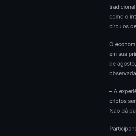
tradiciona
como o int
círculos d
O econom
em sua pri
de agosto,
observada
– A experi
criptos se
Não dá par
Participan