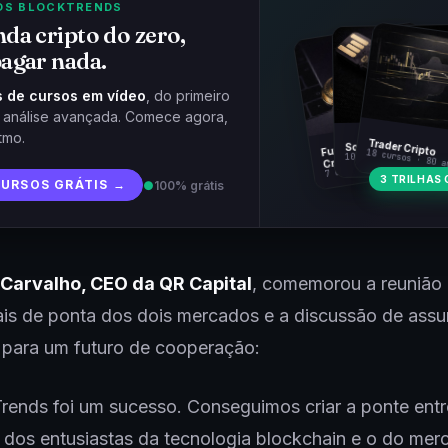
OS BLOCKTRENDS
da cripto do zero,
agar nada.
 de cursos em vídeo
, do primeiro
à análise avançada. Comece agora,
tmo.
Fundamentos
Trader Cripto
Soberania Bitcoin
18 cursos · 80 a
10 cursos · 44 aulas
Cripto
7 cursos · 31 aulas
3 TRILHAS 
CURSOS GRÁTIS →
●
100% grátis
Carvalho, CEO da QR Capital
, comemorou a reunião
ais de ponta dos dois mercados e a discussão de assu
s para um futuro de cooperação:
rends foi um sucesso. Conseguimos criar a ponte entr
dos entusiastas da tecnologia blockchain e o do mer