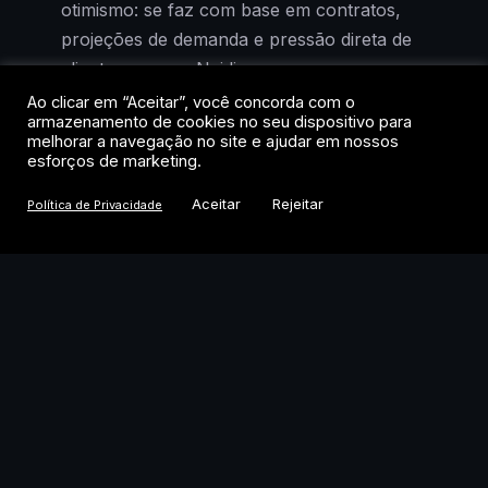
otimismo: se faz com base em contratos,
projeções de demanda e pressão direta de
clientes como a Nvidia.
Ao clicar em “Aceitar”, você concorda com o
armazenamento de cookies no seu dispositivo para
A decisão não surgiu do nada. Em junho, a
melhorar a navegação no site e ajudar em nossos
companhia já havia sinalizado uma
esforços de marketing.
estratégia agressiva de investimento de
Aceitar
Rejeitar
Política de Privacidade
médio e longo prazo. O anúncio desta
sexta-feira é a materialização desse plano,
e diz muito sobre o estágio em que a
corrida por infraestrutura de IA se
encontra.
Por que memória virou
gargalo na era da IA