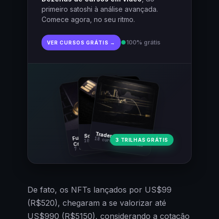
primeiro satoshi à análise avançada.
Comece agora, no seu ritmo.
●
100% grátis
VER CURSOS GRÁTIS →
Fundamentos
Trader Cripto
Soberania Bitcoin
18 cursos · 80 aulas
3 TRILHAS GRÁTIS
10 cursos · 44 aulas
Cripto
7 cursos · 31 aulas
De fato, os NFTs lançados por US$99
(R$520), chegaram a se valorizar até
US$990 (R$5150), considerando a cotação