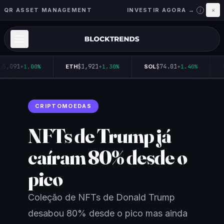
QR ASSET MANAGEMENT
INVESTIR AGORA →
×
i
65,091
$1,921
$74.01
+1.00%
ETH
+1.30%
SOL
+1.40%
CRIPTOMOEDAS
NFTs de Trump já
caíram 80% desde o
pico
Coleção de NFTs de Donald Trump
desabou 80% desde o pico mas ainda