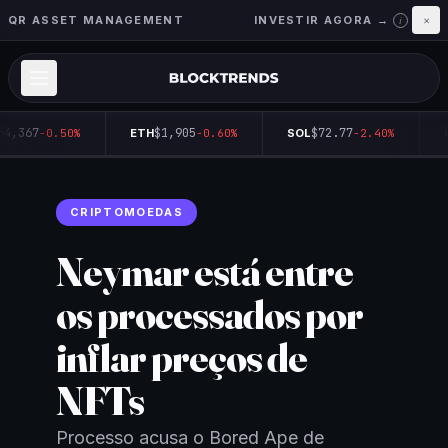
QR ASSET MANAGEMENT
INVESTIR AGORA →
×
i
64,367
$1,905
$72.77
-0.50%
ETH
-0.60%
SOL
-2.40%
Q
CRIPTOMOEDAS
Neymar está entre
os processados por
inflar preços de
NFTs
Processo acusa o Bored Ape de