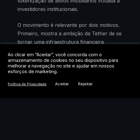
tokenização de ativos imobiliários voltada a
investidores institucionais.
O movimento é relevante por dois motivos.
Primeiro, mostra a ambição da Tether de se
tornar uma infraestrutura financeira
completa, e não apenas a emissora de um
Ao clicar em “Aceitar”, você concorda com o
dólar digital. Segundo, posiciona a empresa
armazenamento de cookies no seu dispositivo para
melhorar a navegação no site e ajudar em nossos
num dos mercados mais estratégicos do
esforços de marketing.
Oriente Médio, que investe pesado em
diversificação econômica e adoção de
Aceitar
Rejeitar
Política de Privacidade
tecnologia blockchain.
O que a Tether vai fazer na
Arábia Saudita