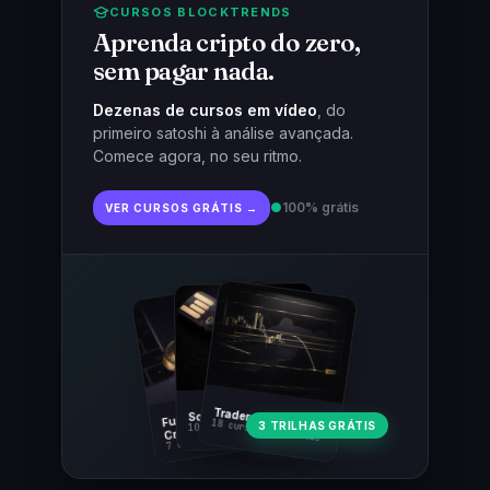
CURSOS BLOCKTRENDS
Aprenda cripto do zero,
sem pagar nada.
Dezenas de cursos em vídeo
, do
primeiro satoshi à análise avançada.
Comece agora, no seu ritmo.
●
100% grátis
VER CURSOS GRÁTIS →
Fundamentos
Trader Cripto
Soberania Bitcoin
18 cursos · 80 aulas
3 TRILHAS GRÁTIS
10 cursos · 44 aulas
Cripto
7 cursos · 31 aulas