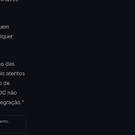
quem
lquer
no das
is atentos
o de
BDC não
tegração.”
ento.