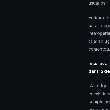
usuários.”
Embora Gui
para integ
interopera
criar solu
comentou.
Inscreva-
dentro de
“A Ledger
coexistir 
complement
assegurar 