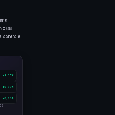
ar a
“Nossa
a controle
+2,27%
+0,80%
+0,10%
OS