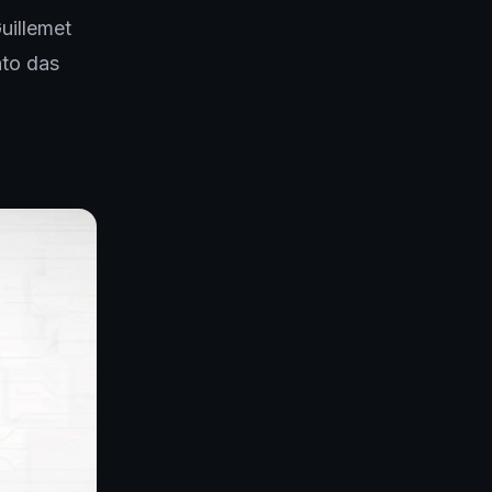
uillemet
nto das