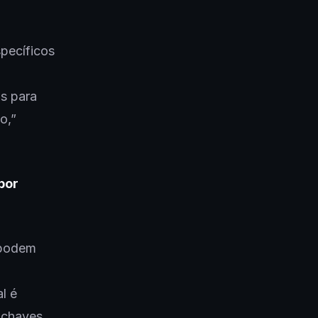
pecíficos
as para
o,”
por
 podem
l é
 chaves