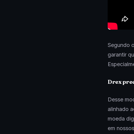
Segundo o
garantir q
Especialme
Drex prec
Desse mod
alinhado a
moeda digi
em nossos