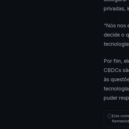
privadas, 
“Nós nos 
decide o q
tecnologia
Por fim, e
CBDCs são
às questõe
tecnologi
puder resp
Este cont
i
Rentabili