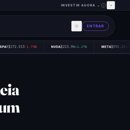
INVESTIR AGORA →
×
i
ENTRAR
R$172.513
$223.96
$592.10
PA
-1.73%
NVDA
+2.27%
META
+0.
eia
 um