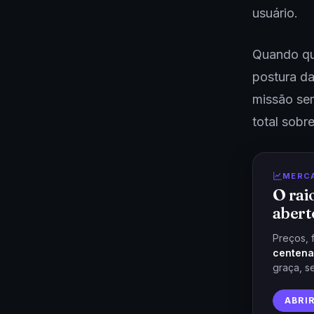
usuário.
Quando que
postura da
missão sem
total sobr
MERC
O rai
abert
Preços, 
centena
graça, s
ABRI