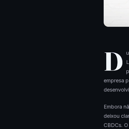
D
u
L
p
empresa po
desenvolv
Embora não
deixou cl
CBDCs. O 