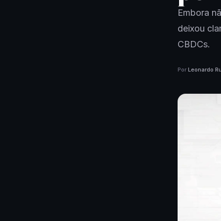
Embora não
deixou cl
CBDCs.
Por
Leonardo Ru