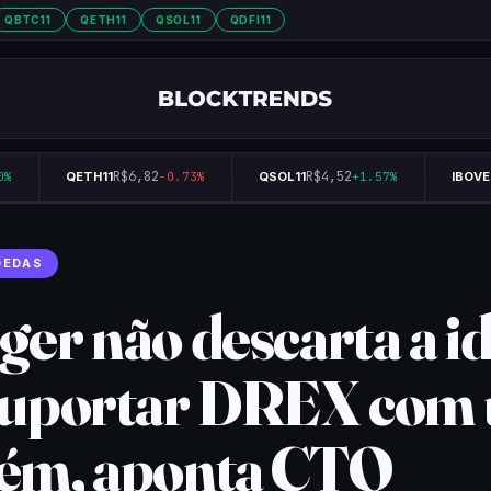
QBTC11
QETH11
QSOL11
QDFI11
R$6,82
R$4,52
%
QETH11
-0.73%
QSOL11
+1.57%
IBOVES
OEDAS
ger não descarta a id
suportar DREX com
ém, aponta CTO