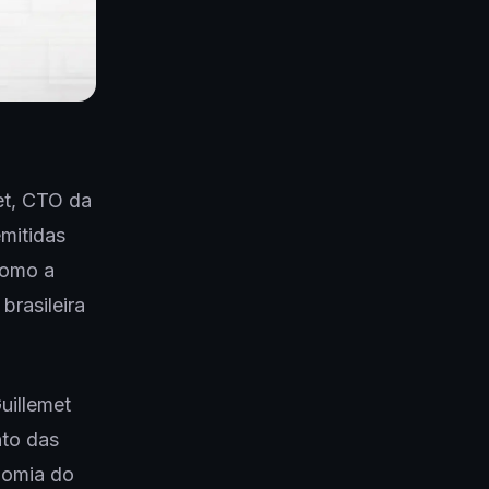
met, CTO da
mitidas
como a
brasileira
uillemet
nto das
nomia do