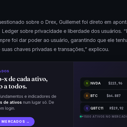
stionado sobre o Drex, Guillemet foi direto em apont
 Ledger sobre privacidade e liberdade dos usuários. 
pre foi dar poder ao usuário, garantindo que ele tenh
e suas chaves privadas e transações,” explicou.
ADOS
o-x de cada ativo,
NVDA
$223,96
N
o a todos.
BTC
$64.887
fundamentos e indicadores de
B
s de ativos
num lugar só. De
em login.
QBTC11
R$19,92
Q
+1500 ATIVOS NO MERCAD
R MERCADOS →