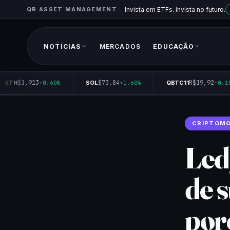
QR ASSET MANAGEMENT
Invista em ETFs. Invista no futuro.
NOTÍCIAS
MERCADOS
EDUCAÇÃO
$1,913
$73.84
R$19,92
ETH
+0.60%
SOL
+1.60%
QBTC11
+0.10
CRIPTOM
Led
de 
por