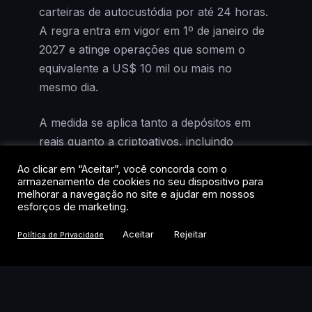
carteiras de autocustódia por até 24 horas.
A regra entra em vigor em 1º de janeiro de
2027 e atinge operações que somem o
equivalente a US$ 10 mil ou mais no
mesmo dia.
A medida se aplica tanto a depósitos em
reais quanto a criptoativos, incluindo
stablecoins. Na prática, quando um cliente
Ao clicar em “Aceitar”, você concorda com o
depositar valores numa exchange brasileira
armazenamento de cookies no seu dispositivo para
melhorar a navegação no site e ajudar em nossos
e tentar enviá-los para fora do país ou para
esforços de marketing.
uma carteira própria, a operação ficará
Aceitar
Rejeitar
retida para análise de risco. Transferências
Política de Privacidade
menores também podem ser travadas caso
a exchange identifique indícios de
irregularidade.