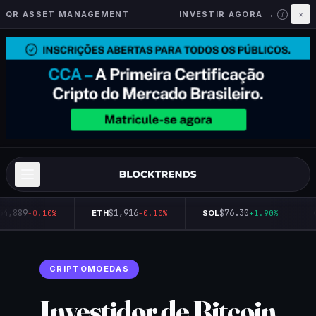
QR ASSET MANAGEMENT
INVESTIR AGORA →
×
i
64,889
$1,916
$76.30
-0.10%
ETH
-0.10%
SOL
+1.90%
Q
CRIPTOMOEDAS
Investidor de Bitcoin