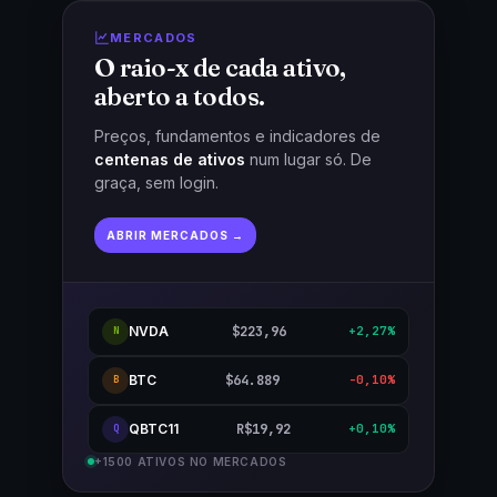
MERCADOS
O raio-x de cada ativo,
aberto a todos.
Preços, fundamentos e indicadores de
centenas de ativos
num lugar só. De
graça, sem login.
ABRIR MERCADOS →
NVDA
$223,96
+2,27%
N
BTC
$64.889
-0,10%
B
QBTC11
R$19,92
+0,10%
Q
+1500 ATIVOS NO MERCADOS