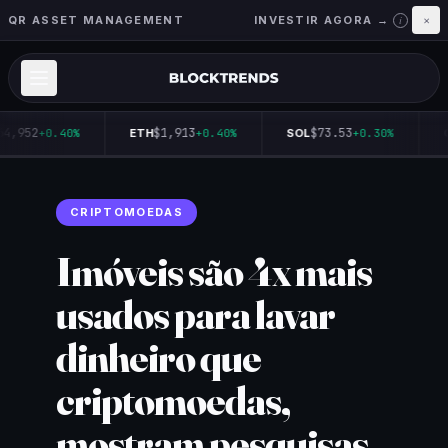
QR ASSET MANAGEMENT
INVESTIR AGORA →
×
i
4,952
$1,913
$73.53
+0.40%
ETH
+0.40%
SOL
+0.30%
Q
CRIPTOMOEDAS
Imóveis são 4x mais
usados para lavar
dinheiro que
criptomoedas,
mostram pesquisas