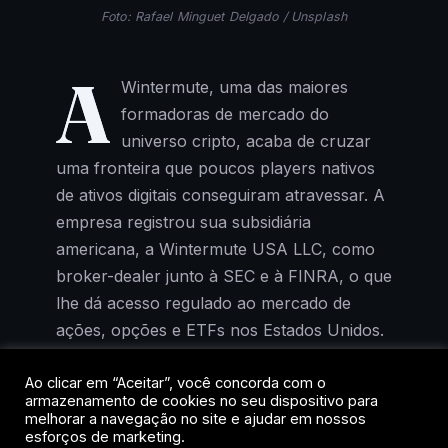
Foto: Rafael Minguet Delgado / Unsplash
A
Wintermute, uma das maiores
formadoras de mercado do
universo cripto, acaba de cruzar
uma fronteira que poucos players nativos
de ativos digitais conseguiram atravessar. A
empresa registrou sua subsidiária
americana, a Wintermute USA LLC, como
broker-dealer junto à SEC e à FINRA, o que
lhe dá acesso regulado ao mercado de
ações, opções e ETFs nos Estados Unidos.
A operação não será voltada ao varejo. A
Ao clicar em “Aceitar”, você concorda com o
armazenamento de cookies no seu dispositivo para
unidade vai funcionar como mesa
melhorar a navegação no site e ajudar em nossos
proprietária, fornecendo liquidez a bolsas e
esforços de marketing.