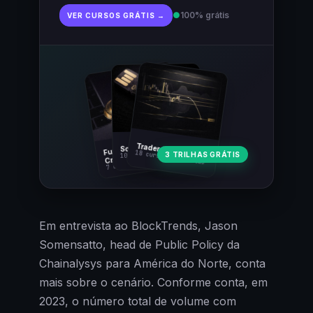
●
100% grátis
VER CURSOS GRÁTIS →
Fundamentos
Trader Cripto
Soberania Bitcoin
18 cursos · 80 aulas
3 TRILHAS GRÁTIS
10 cursos · 44 aulas
Cripto
7 cursos · 31 aulas
Em entrevista ao BlockTrends, Jason
Somensatto, head de Public Policy da
Chainalysys para América do Norte, conta
mais sobre o cenário. Conforme conta, em
2023, o número total de volume com