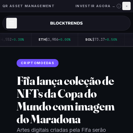
QR ASSET MANAGEMENT
INVESTIR AGORA →
×
i
64,552
$1,906
$73.17
+0.30%
ETH
+0.00%
SOL
+0.50%
Q
CRIPTOMOEDAS
Fifa lança coleção de
NFTs da Copa do
Mundo com imagem
do Maradona
Artes digitais criadas pela Fifa serão