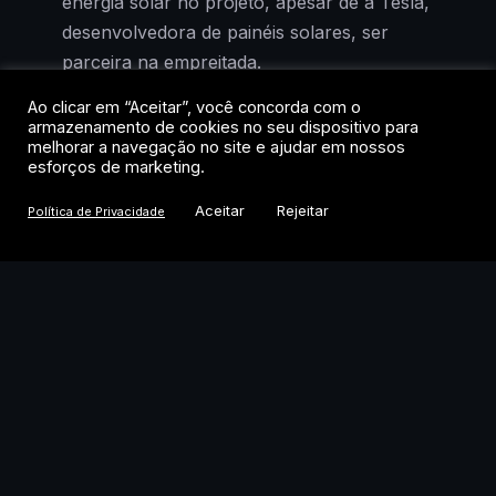
energia solar no projeto, apesar de a Tesla,
desenvolvedora de painéis solares, ser
parceira na empreitada.
Ao clicar em “Aceitar”, você concorda com o
Riley Trettel, responsável por energia e
armazenamento de cookies no seu dispositivo para
desenvolvimento de data centers na
melhorar a navegação no site e ajudar em nossos
esforços de marketing.
SpaceX, afirmou em reunião pública que a
empresa vai “trazer sua própria energia”
Aceitar
Rejeitar
Política de Privacidade
para o projeto, incluindo grandes conjuntos
de baterias. A decisão segue um padrão
que Elon Musk vem consolidando em seus
empreendimentos de infraestrutura pesada.
Gás natural como espinha
dorsal dos projetos de Musk