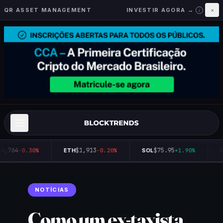
QR ASSET MANAGEMENT
INVESTIR AGORA →
×
i
4,764
$1,913
$75.95
-0.30%
ETH
-0.20%
SOL
+1.90%
Q
NOTÍCIAS
Como um ex-taxista