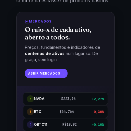
sombra da escassez de produtos básicos.
MERCADOS
O raio-x de cada ativo,
aberto a todos.
Preços, fundamentos e indicadores de
centenas de ativos
num lugar só. De
graça, sem login.
ABRIR MERCADOS →
NVDA
$223,96
+2,27%
N
BTC
$64.764
-0,30%
B
QBTC11
R$19,92
+0,10%
Q