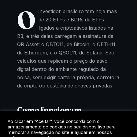
O
investidor brasileiro tem hoje mais
de 20 ETFs e BDRs de ETFs
ligados a criptoativos listados na
B3, e três deles carregam a assinatura da
QR Asset: o QBTC11, de Bitcoin, o QETH11,
de Ethereum, e o QSOL11, de Solana. São
veículos que replicam o preço do ativo
digital dentro do ambiente regulado da
bolsa, sem exigir carteira própria, corretora
de cripto ou custódia de chaves privadas.
Como funcionam
Ao clicar em “Aceitar”, você concorda com o
Cada cota representa uma fração de um
armazenamento de cookies no seu dispositivo para
fundo que mantém exposição ao criptoativo
melhorar a navegação no site e ajudar em nossos