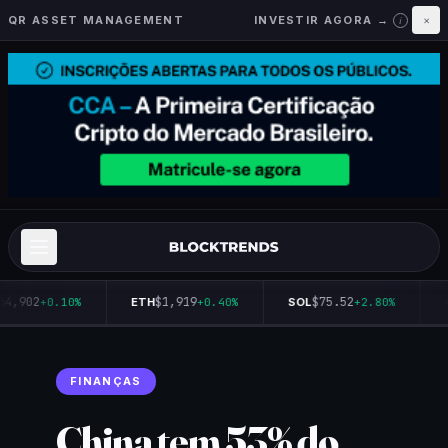
QR ASSET MANAGEMENT
INVESTIR AGORA →
×
i
64,902
$1,919
$75.52
+0.10%
ETH
+0.40%
SOL
+2.80%
FINANÇAS
China tem 53% do