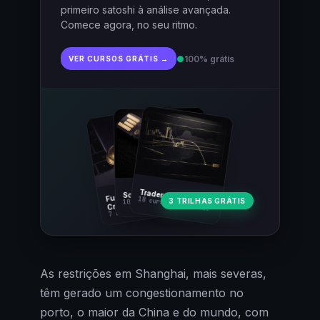
primeiro satoshi à análise avançada.
Comece agora, no seu ritmo.
●
100% grátis
VER CURSOS GRÁTIS →
Fundamentos
Trader Cripto
Soberania Bitcoin
18 cursos · 80 aulas
3 TRILHAS GRÁTIS
10 cursos · 44 aulas
Cripto
7 cursos · 31 aulas
As restrições em Shanghai, mais severas,
têm gerado um congestionamento no
porto, o maior da China e do mundo, com