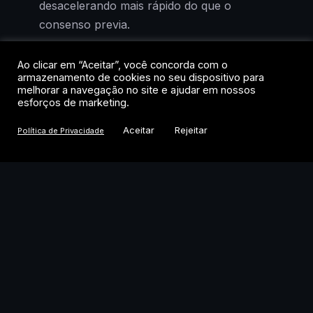
desacelerando mais rápido do que o
consenso previa.
A reação de Wall Street foi imediata e, para
Ao clicar em “Aceitar”, você concorda com o
armazenamento de cookies no seu dispositivo para
quem acompanha a lógica dos mercados,
melhorar a navegação no site e ajudar em nossos
previsível: má notícia para a economia real
esforços de marketing.
virou boa notícia para os ativos de risco. O
Aceitar
Rejeitar
Política de Privacidade
Nasdaq saltou 5,19% na semana, o S&P
500 avançou 3,57% e o Dow Jones subiu
2,97%. Os três índices registraram o melhor
desempenho semanal desde abril.
A pergunta que importa agora não é o que
aconteceu, mas o que muda daqui para
frente. E a resposta passa diretamente pelo
Federal Reserve.