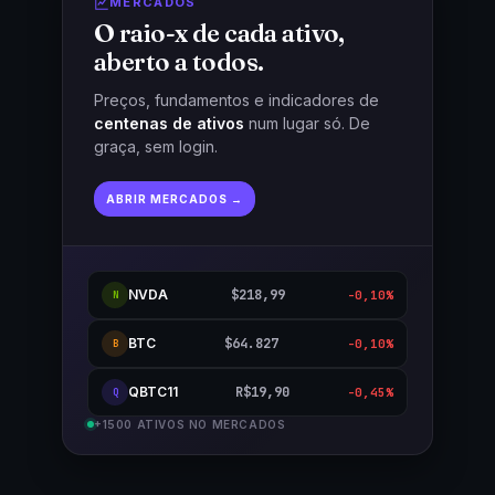
MERCADOS
O raio-x de cada ativo,
aberto a todos.
Preços, fundamentos e indicadores de
centenas de ativos
num lugar só. De
graça, sem login.
ABRIR MERCADOS →
NVDA
$218,99
-0,10%
N
BTC
$64.827
-0,10%
B
QBTC11
R$19,90
-0,45%
Q
+1500 ATIVOS NO MERCADOS