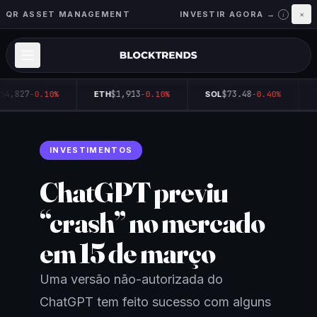
QR ASSET MANAGEMENT
INVESTIR AGORA →
×
i
64,827
$1,913
$73.48
-0.10%
ETH
-0.10%
SOL
-0.40%
INVESTIMENTOS
ChatGPT previu
“crash” no mercado
em 15 de março
Uma versão não-autorizada do
ChatGPT tem feito sucesso com alguns