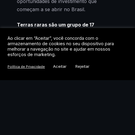
oportunidades de investimento que
começam a se abrir no Brasil.
Terras raras são um grupo de 17
elementos químicos, os 15 lantanídeos
Ao clicar em “Aceitar”, você concorda com o
mais ítrio e escândio, que, apesar do
armazenamento de cookies no seu dispositivo para
nome, não são geologicamente escassos,
melhorar a navegação no site e ajudar em nossos
esforços de marketing.
mas cuja extração e refino concentrados
tornam sua cadeia de suprimento um
Aceitar
Rejeitar
Política de Privacidade
fator estratégico global para indústrias
de alta tecnologia, defesa e transição
energética.
Como funcionam as terras
raras na prática?