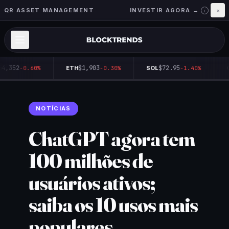
QR ASSET MANAGEMENT
INVESTIR AGORA →
×
i
4,352
$1,903
$72.95
-0.60%
ETH
-0.30%
SOL
-1.40%
Q
NOTÍCIAS
ChatGPT agora tem
100 milhões de
usuários ativos;
saiba os 10 usos mais
populares