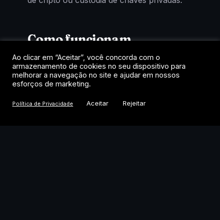
de cripto ou custódia de chaves privadas.
Como funcionam
Ao clicar em “Aceitar”, você concorda com o
Cada cota representa uma fração de um
armazenamento de cookies no seu dispositivo para
fundo que mantém exposição ao criptoativo
melhorar a navegação no site e ajudar em nossos
esforços de marketing.
de referência. A negociação acontece no
home broker, como uma ação, com
Aceitar
Rejeitar
Política de Privacidade
liquidação em reais e tributação de renda
variável. Para quem quer exposição a
Bitcoin, Ethereum ou Solana dentro das
regras do mercado tradicional, é o caminho
mais direto.
O momento do mercado