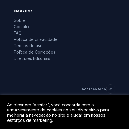
EMPRESA
Sobre
Contato
FAQ
Política de privacidade
Termos de uso
Política de Correções
Diretrizes Editoriais
Voltar ao topo
Ao clicar em “Aceitar”, você concorda com o
© 2026 BlockTrends · Uma vertical do grupo QR Capital.
armazenamento de cookies no seu dispositivo para
Todos os direitos reservados.
melhorar a navegação no site e ajudar em nossos
Privacidade
Termos
esforços de marketing.