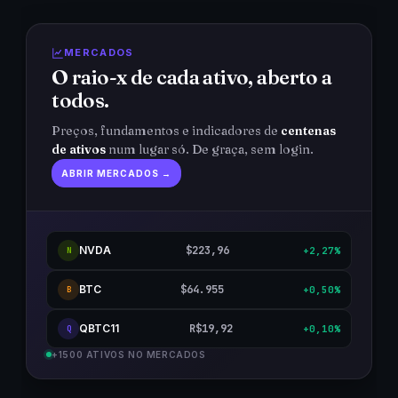
MERCADOS
O raio-x de cada ativo, aberto a
todos.
Preços, fundamentos e indicadores de
centenas
de ativos
num lugar só. De graça, sem login.
ABRIR MERCADOS →
NVDA
$223,96
+2,27%
N
BTC
$64.955
+0,50%
B
QBTC11
R$19,92
+0,10%
Q
+1500 ATIVOS NO MERCADOS