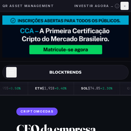
QR ASSET MANAGEMENT
INVESTIR AGORA →
×
i
,955
$1,918
$74.85
+0.50%
ETH
+0.40%
SOL
+2.30%
QB
CRIPTOMOEDAS
CEO da empresa