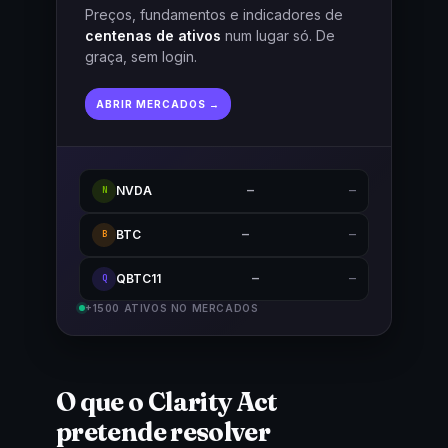
Preços, fundamentos e indicadores de
centenas de ativos
num lugar só. De
graça, sem login.
ABRIR MERCADOS →
NVDA
—
—
N
BTC
—
—
B
QBTC11
—
—
Q
+1500 ATIVOS NO MERCADOS
O que o Clarity Act
pretende resolver