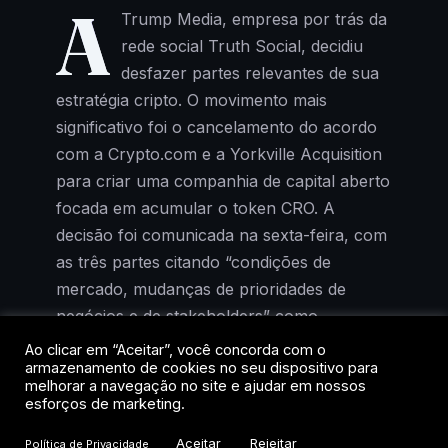
A
Trump Media, empresa por trás da
rede social Truth Social, decidiu
desfazer partes relevantes de sua
estratégia cripto. O movimento mais
significativo foi o cancelamento do acordo
com a Crypto.com e a Yorkville Acquisition
para criar uma companhia de capital aberto
focada em acumular o token CRO. A
decisão foi comunicada na sexta-feira, com
as três partes citando “condições de
mercado, mudanças de prioridades de
negócios e de stakeholders” como
justificativa.
Ao clicar em “Aceitar”, você concorda com o
armazenamento de cookies no seu dispositivo para
melhorar a navegação no site e ajudar em nossos
O recuo é emblemático. Quando a parceria
esforços de marketing.
foi anunciada, no auge do boom de
Aceitar
Rejeitar
Política de Privacidade
tesourarias corporativas em ativos digitais, a