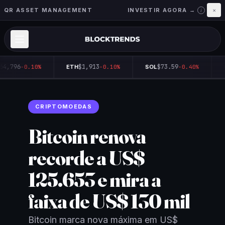
QR ASSET MANAGEMENT
INVESTIR AGORA →
×
i
64,796
$1,913
$73.59
-0.10%
ETH
-0.10%
SOL
-0.40%
CRIPTOMOEDAS
Bitcoin renova
recorde a US$
125.653 e mira a
faixa de US$ 130 mil
Bitcoin marca nova máxima em US$