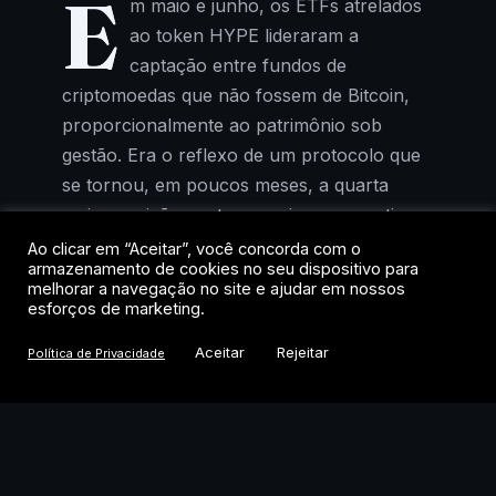
E
m maio e junho, os ETFs atrelados
ao token HYPE lideraram a
captação entre fundos de
criptomoedas que não fossem de Bitcoin,
proporcionalmente ao patrimônio sob
gestão. Era o reflexo de um protocolo que
se tornou, em poucos meses, a quarta
maior posição em tesourarias corporativas
de cripto, atrás apenas de Bitcoin, Ether e
Ao clicar em “Aceitar”, você concorda com o
armazenamento de cookies no seu dispositivo para
Solana.
melhorar a navegação no site e ajudar em nossos
esforços de marketing.
Agora, o cenário mudou. Segundo relatório
Aceitar
Rejeitar
Política de Privacidade
do JPMorgan publicado nesta semana, os
fluxos de entrada praticamente zeraram
entre julho e o início de agosto. O banco
aponta “desafios significativos à fatia de
mercado de plataformas descentralizadas