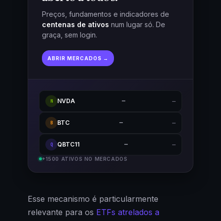
Preços, fundamentos e indicadores de
centenas de ativos
num lugar só. De
graça, sem login.
ABRIR MERCADOS →
NVDA
—
—
N
BTC
—
—
B
QBTC11
—
—
Q
+1500 ATIVOS NO MERCADOS
Esse mecanismo é particularmente
relevante para os
ETFs atrelados a