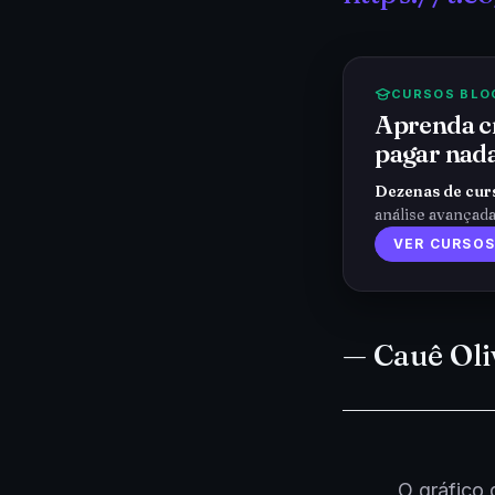
CURSOS BLO
Aprenda cr
pagar nada
Dezenas de cur
análise avançad
VER CURSOS
— Cauê Ol
O gráfico 