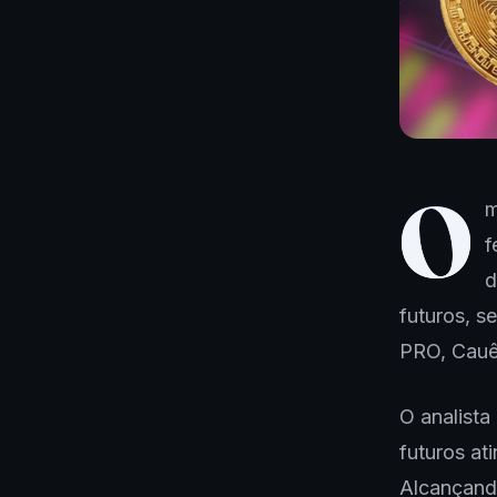
O
m
f
d
futuros, s
PRO, Cauê 
O analista
futuros at
Alcançand