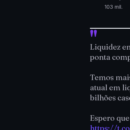
103 mil.
Liquidez e
ponta comp
Temos mais
atual em li
bilhões cas
Espero que
https://t.