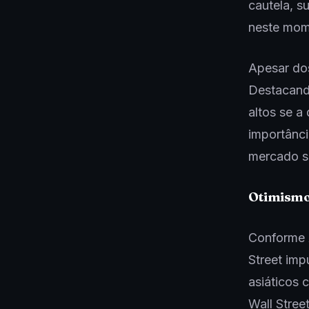
cautela, s
neste mom
Apesar dos
Destacando
altos se a
importânci
mercado sp
Otimismo
Conforme 
Street imp
asiáticos
Wall Stree