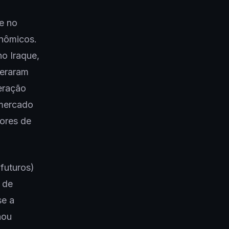
e no
onômicos.
no Iraque,
geraram
eração
 mercado
ores de
futuros)
 de
se a
hou