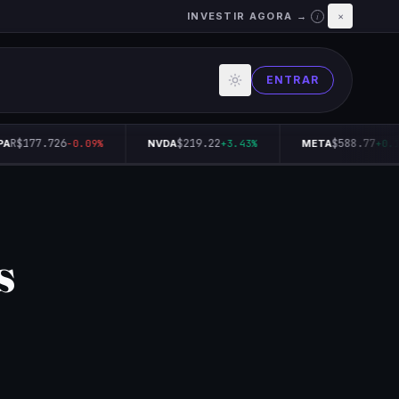
INVESTIR AGORA →
×
i
ENTRAR
R$177.726
$219.22
$588.77
-0.09%
NVDA
+3.43%
META
+0.14
s