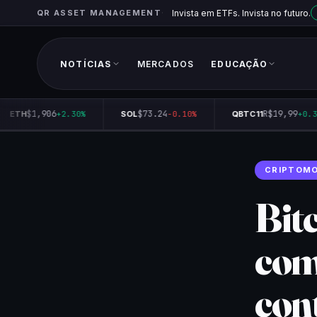
QR ASSET MANAGEMENT
Invista em ETFs. Invista no futuro.
NOTÍCIAS
MERCADOS
EDUCAÇÃO
$1,906
$73.24
R$19,99
ETH
+2.30%
SOL
-0.10%
QBTC11
+0.35
CRIPTOM
Bit
com
con