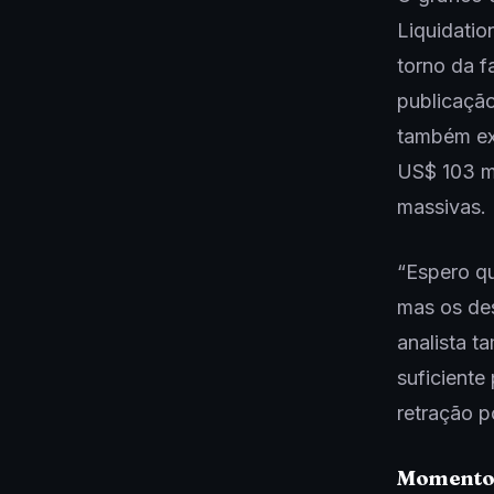
Liquidati
torno da 
publicação
também exp
US$ 103 mi
massivas.
“Espero q
mas os des
analista t
suficiente
retração p
Momento 