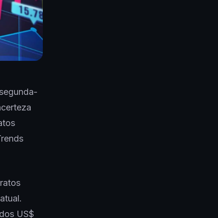
 segunda-
ncerteza
atos
Trends
ratos
atual.
 dos US$