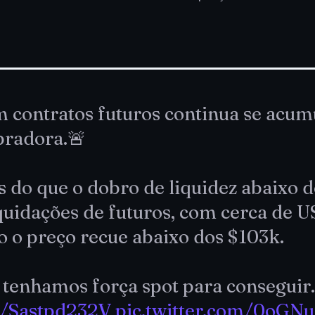
m contratos futuros continua se acu
radora.🚨
 do que o dobro de liquidez abaixo d
quidações de futuros, com cerca de U
o o preço recue abaixo dos $103k.
 tenhamos força spot para consegui
co/Sastpd232V
pic.twitter.com/0oG