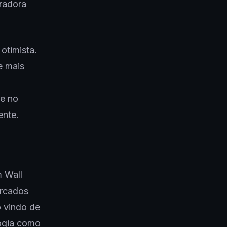
radora
otimista.
e mais
de no
ente.
 Wall
ercados
 vindo de
logia como