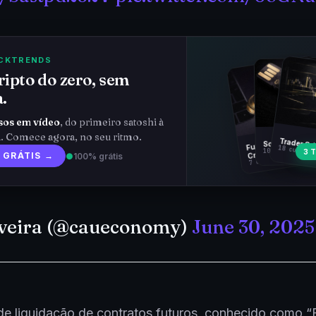
CKTRENDS
ipto do zero, sem
.
sos em vídeo
, do primeiro satoshi à
a. Comece agora, no seu ritmo.
Fundamentos
Trader Cr
Soberania Bit
18 cursos 
10 cursos · 44 
3 
Cripto
7 cursos · 31 aulas
 GRÁTIS →
●
100% grátis
iveira (@caueconomy)
June 30, 2025
de liquidação de contratos futuros, conhecido como 