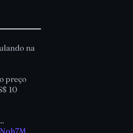
mulando na
o preço
S$ 10
r…
NuNqh7M