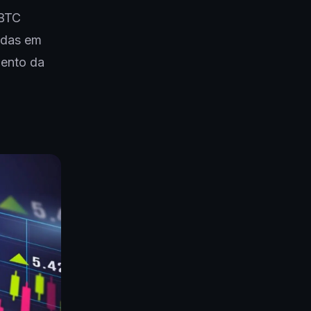
"BTC
adas em
mento da