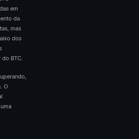
adas em
mento da
tas, mas
aixo dos
s
r do BTC.
cuperando,
e. O
l
, uma