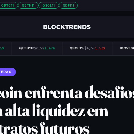
QBTC11
QETH11
QSOL11
QDFI11
R$6,9
R$4,5
%
QETH11
+1.47%
QSOL11
-1.53%
IBOVESPA
OEDAS
coin enfrenta desafio
 alta liquidez em
tratos futuros