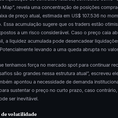
on Map”, revela uma concentração de posições compr
faixa de preço atual, estimada em US$ 107.536 no mo
. Essa acumulação sugere que os traders estão otimis
ostos a um risco considerável. Caso o preço caia ab
l, a liquidez acumulada pode desencadear liquidaçõe
 Potencialmente levando a uma queda abrupta no valo
ue tenhamos força no mercado spot para continuar re
afios são grandes nessa estrutura atual”, escreveu el
ambém apontou a necessidade de demanda instituciona
 para sustentar o preço no curto prazo, caso contrário
ode ser inevitável.
de volatilidade