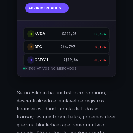
ABRIR MERCADOS →
NVDA
$222,23
+1,48%
N
BTC
$64.797
-0,10%
B
QBTC11
R$19,86
-0,20%
Q
+1500 ATIVOS NO MERCADOS
Se no Bitcoin há um histórico contínuo,
descentralizado e imutável de registros
financeiros, dando conta de todas as
transações que foram feitas, podemos dizer
que sua blockchain age como um livro
contábil. No protocolo, qualquer parte