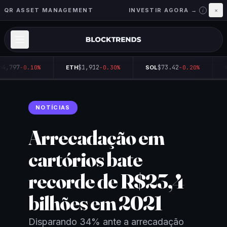
QR ASSET MANAGEMENT
INVESTIR AGORA →
×
i
64,797
$1,912
$73.42
-0.10%
ETH
-0.30%
SOL
-0.20%
NOTÍCIAS
Arrecadação em
cartórios bate
recorde de R$23,4
bilhões em 2021
Disparando 34% ante a arrecadação