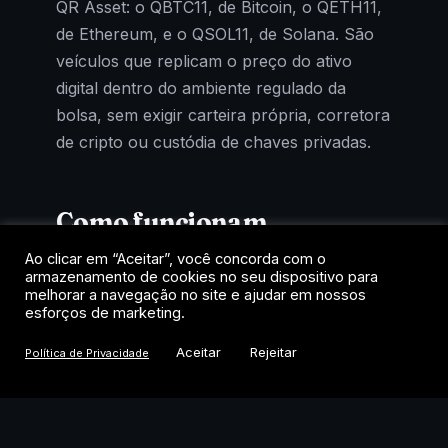
QR Asset: o QBTC11, de Bitcoin, o QETH11,
de Ethereum, e o QSOL11, de Solana. São
veículos que replicam o preço do ativo
digital dentro do ambiente regulado da
bolsa, sem exigir carteira própria, corretora
de cripto ou custódia de chaves privadas.
Como funcionam
Ao clicar em “Aceitar”, você concorda com o
Cada cota representa uma fração de um
armazenamento de cookies no seu dispositivo para
fundo que mantém exposição ao criptoativo
melhorar a navegação no site e ajudar em nossos
esforços de marketing.
de referência. A negociação acontece no
home broker, como uma ação, com
Aceitar
Rejeitar
Política de Privacidade
liquidação em reais e tributação de renda
variável. Para quem quer exposição a
Bitcoin, Ethereum ou Solana dentro das