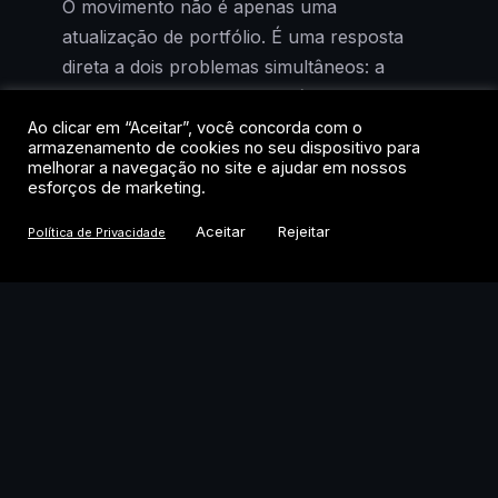
O movimento não é apenas uma
atualização de portfólio. É uma resposta
direta a dois problemas simultâneos: a
perda da liderança em dobráveis no Brasil
para a Motorola, segundo dados da IDC, e
Ao clicar em “Aceitar”, você concorda com o
armazenamento de cookies no seu dispositivo para
a entrada iminente da Apple no segmento,
melhorar a navegação no site e ajudar em nossos
prevista para ainda neste ano.
esforços de marketing.
Aceitar
Rejeitar
Política de Privacidade
A consultoria Counterpoint projeta que a
Apple pode estrear no mercado de
dobráveis com 25% de participação global,
praticamente empatada com a Huawei
(24%). A Samsung, que hoje detém 40%
desse mercado, deve recuar para 32%.
Para uma empresa que foi pioneira na
categoria há oito anos, o cenário exige
ação rápida.