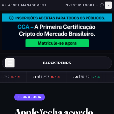
QR ASSET MANAGEMENT
INVESTIR AGORA →
×
i
4,747
$1,913
$75.89
-0.40%
ETH
-0.30%
SOL
+1.30%
Q
TECNOLOGIA
Apple fecha acordo