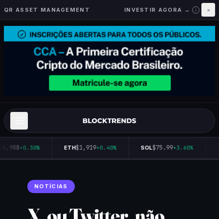
QR ASSET MANAGEMENT
INVESTIR AGORA →
×
i
64,988
$1,919
$75.99
+0.30%
ETH
+0.40%
SOL
+3.60%
NOTÍCIAS
X, ou Twitter, não