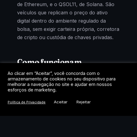
de Ethereum, e o QSOL11, de Solana. São
veículos que replicam o preço do ativo
digital dentro do ambiente regulado da
bolsa, sem exigir carteira própria, corretora
de cripto ou custódia de chaves privadas.
Como funcionam
Ao clicar em “Aceitar”, você concorda com o
Cada cota representa uma fração de um
armazenamento de cookies no seu dispositivo para
fundo que mantém exposição ao criptoativo
melhorar a navegação no site e ajudar em nossos
esforços de marketing.
de referência. A negociação acontece no
home broker, como uma ação, com
Aceitar
Rejeitar
Política de Privacidade
liquidação em reais e tributação de renda
variável. Para quem quer exposição a
Bitcoin, Ethereum ou Solana dentro das
regras do mercado tradicional, é o caminho