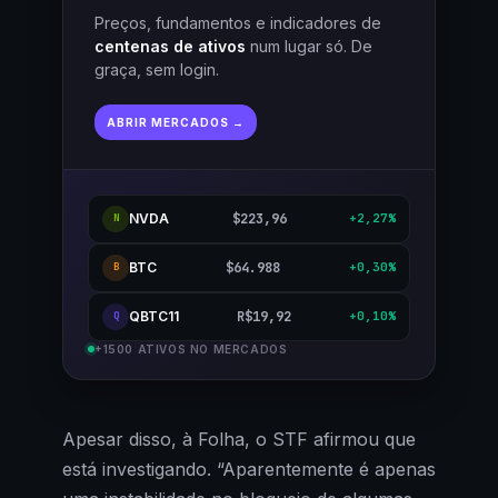
Preços, fundamentos e indicadores de
centenas de ativos
num lugar só. De
graça, sem login.
ABRIR MERCADOS →
NVDA
$223,96
+2,27%
N
BTC
$64.988
+0,30%
B
QBTC11
R$19,92
+0,10%
Q
+1500 ATIVOS NO MERCADOS
Apesar disso, à Folha, o STF afirmou que
está investigando. “Aparentemente é apenas