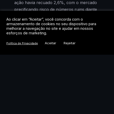
ação havia recuado 2,6%, com o mercado
precificando risco de números ruins diante
da deterioração do cenário
Ao clicar em “Aceitar”, você concorda com o
macroeconômico. Os resultados mostraram
armazenamento de cookies no seu dispositivo para
melhorar a navegação no site e ajudar em nossos
o contrário: receitas dentro do esperado,
esforços de marketing.
despesas crescendo abaixo da inflação
Aceitar
Rejeitar
acumulada em 12 meses e crédito em
Política de Privacidade
expansão robusta.
Carteira de crédito cresce
mais que Itaú e Santander
O destaque do trimestre foi o ritmo de
expansão da carteira de crédito. O
crescimento foi de 4,3% no trimestre e
11,6% em 12 meses, acima do registrado