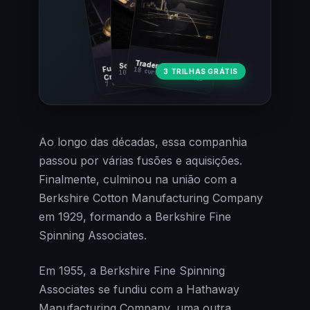
Fundamentos
Trader Cripto
Soberania Bitcoin
18 cursos · 80 aulas
3 TRILHAS GRÁTIS
10 cursos · 44 aulas
Cripto
7 cursos · 31 aulas
Ao longo das décadas, essa companhia
passou por várias fusões e aquisições.
Finalmente, culminou na união com a
Berkshire Cotton Manufacturing Company
em 1929, formando a Berkshire Fine
Spinning Associates.
Em 1955, a Berkshire Fine Spinning
Associates se fundiu com a Hathaway
Manufacturing Company, uma outra