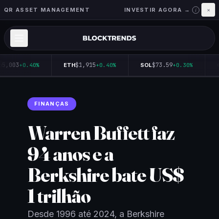
QR ASSET MANAGEMENT
INVESTIR AGORA →
×
i
65,003
$1,915
$73.59
+0.40%
ETH
+0.40%
SOL
+0.30%
Q
FINANÇAS
Warren Buffett faz
94 anos e a
Berkshire bate US$
1 trilhão
Desde 1996 até 2024, a Berkshire