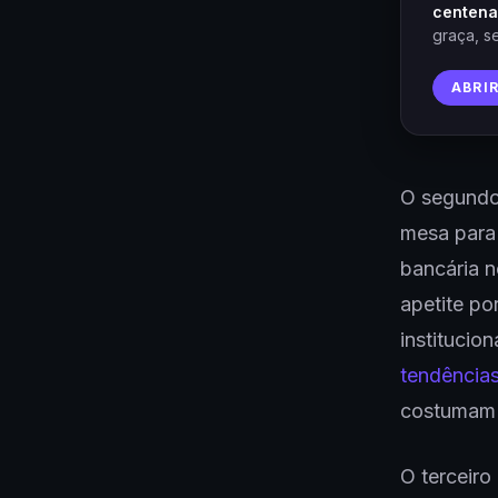
centena
graça, s
ABRI
O segundo 
mesa para
bancária 
apetite po
institucio
tendências
costumam p
O terceiro