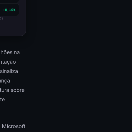
+0,10%
OS
lhões na
entação
inaliza
ança
tura sobre
te
e Microsoft