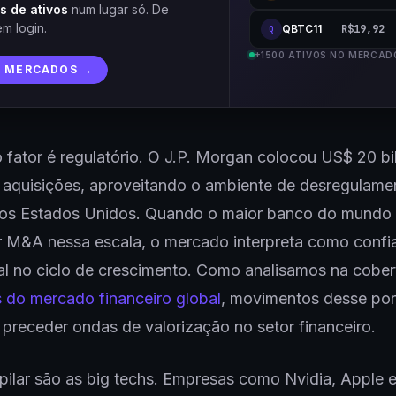
s de ativos
num lugar só. De
em login.
QBTC11
R$19,92
Q
+1500 ATIVOS NO MERCAD
R MERCADOS →
fator é regulatório. O J.P. Morgan colocou US$ 20 bi
 aquisições, aproveitando o ambiente de desregulam
nos Estados Unidos. Quando o maior banco do mundo s
r M&A nessa escala, o mercado interpreta como confi
nal no ciclo de crescimento. Como analisamos na cober
 do mercado financeiro global
, movimentos desse por
receder ondas de valorização no setor financeiro.
 pilar são as big techs. Empresas como Nvidia, Apple 