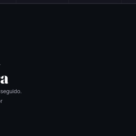
a
ra
 seguido.
r