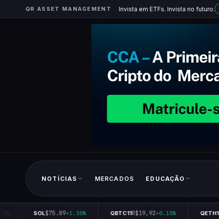
QR ASSET MANAGEMENT
Invista em ETFs. Invista no futuro.
NOTÍCIAS
MERCADOS
EDUCAÇÃO
$75.89
R$19,92
R
0%
SOL
+1.30%
QBTC11
+0.10%
QETH11