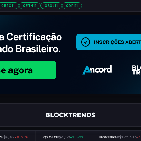
QBTC11
QETH11
QSOL11
QDFI11
$6,82
R$4,52
R$172.513
-0.73%
QSOL11
+1.57%
IBOVESPA
-1.