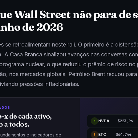
ue Wall Street não para de 
unho de 2026
es se retroalimentam neste rali. O primeiro é a distensã
a. A Casa Branca sinalizou avanços nas conversas com
programa nuclear, o que reduziu o prêmio de risco no 
ão, nos mercados globais. Petróleo Brent recuou para 
iviando pressões inflacionárias.
ADOS
o-x de cada ativo,
NVDA
$223,96
N
o a todos.
BTC
$64.744
fundamentos e indicadores de
B