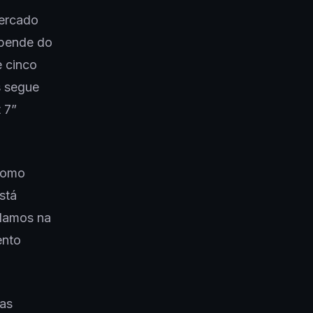
mercado
epende do
e cinco
s segue
 7”
 como
stá
rdamos na
ento
sas