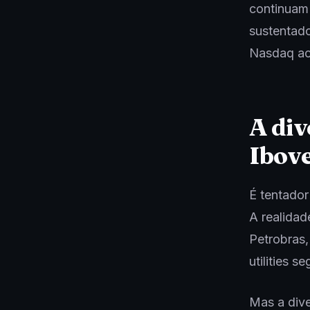
continuam 
sustentado
Nasdaq ac
A div
Ibov
É tentador
A realidad
Petrobras
utilities s
Mas a dive